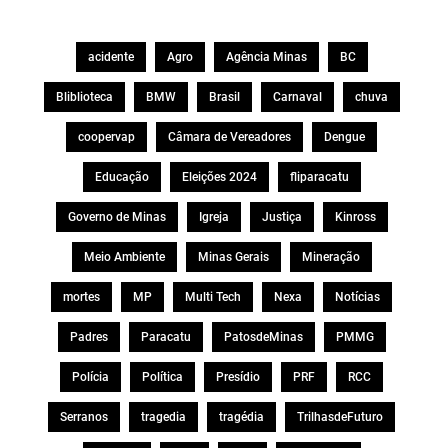
acidente
Agro
Agência Minas
BC
Bliblioteca
BMW
Brasil
Carnaval
chuva
coopervap
Câmara de Vereadores
Dengue
Educação
Eleições 2024
fliparacatu
Governo de Minas
Igreja
Justiça
Kinross
Meio Ambiente
Minas Gerais
Mineração
mortes
MP
Multi Tech
Nexa
Notícias
Padres
Paracatu
PatosdeMinas
PMMG
Polícia
Política
Presídio
PRF
RCC
Serranos
tragedia
tragédia
TrilhasdeFuturo