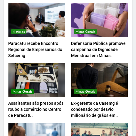
Notícias
Minas Gerais
Paracatu recebe Encontro
Defensoria Pública promove
Regional de Empresários do
campanha de Dignidade
Setcemg
Menstrual em Minas.
Minas Gerais
Minas Gerais
Assaltantes são presos após
Ex-gerente da Casemg é
roubo a comércio no Centro
condenado por desvio
de Paracatu.
milionário de grãos em
Paracatu.