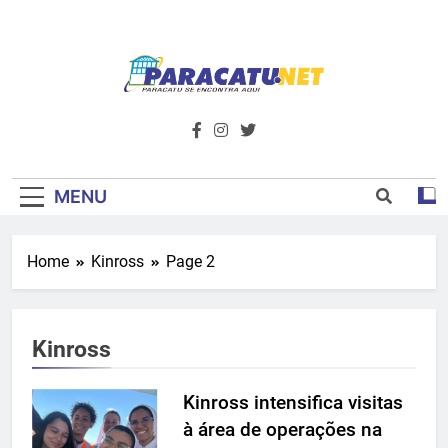
Skip
to
content
Paracatu.net –
Acompanhe as últimas notícias e vídeos,
além de tudo sobre esportes e
Portal De
entretenimento.
Notícias E
MENU
Informações – O
Home
Kinross
Page 2
Primeiro Do
Noroeste De
Kinross
Minas
Kinross intensifica visitas
à área de operações na