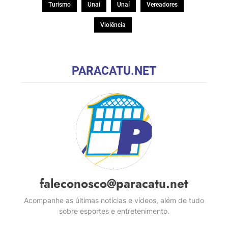
Turismo
Unai
Unaí
Vereadores
Violência
PARACATU.NET
faleconosco@paracatu.net
Acompanhe as últimas notícias e vídeos, além de tudo
sobre esportes e entretenimento.