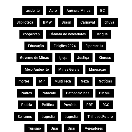
acidente
Agro
Agência Minas
BC
Bliblioteca
BMW
Brasil
Carnaval
chuva
coopervap
Câmara de Vereadores
Dengue
Educação
Eleições 2024
fliparacatu
Governo de Minas
Igreja
Justiça
Kinross
Meio Ambiente
Minas Gerais
Mineração
mortes
MP
Multi Tech
Nexa
Notícias
Padres
Paracatu
PatosdeMinas
PMMG
Polícia
Política
Presídio
PRF
RCC
Serranos
tragedia
tragédia
TrilhasdeFuturo
Turismo
Unai
Unaí
Vereadores