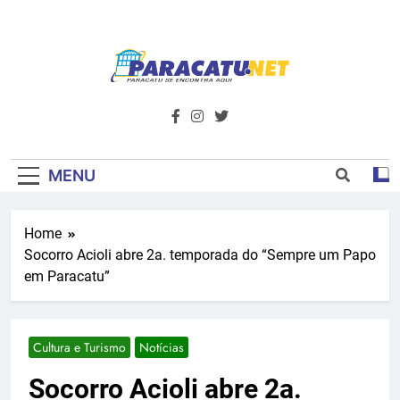
Skip
to
content
Paracatu.net –
Acompanhe as últimas notícias e vídeos,
além de tudo sobre esportes e
Portal De
entretenimento.
Notícias E
MENU
Informações – O
Home
Primeiro Do
Socorro Acioli abre 2a. temporada do “Sempre um Papo
Noroeste De
em Paracatu”
Minas
Cultura e Turismo
Notícias
Socorro Acioli abre 2a.