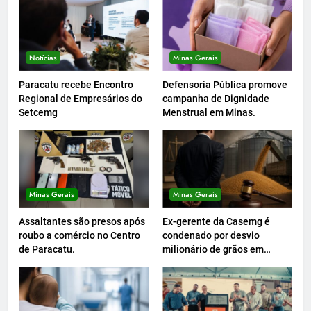
Notícias
Minas Gerais
Paracatu recebe Encontro
Defensoria Pública promove
Regional de Empresários do
campanha de Dignidade
Setcemg
Menstrual em Minas.
Minas Gerais
Minas Gerais
Assaltantes são presos após
Ex-gerente da Casemg é
roubo a comércio no Centro
condenado por desvio
de Paracatu.
milionário de grãos em
Paracatu.