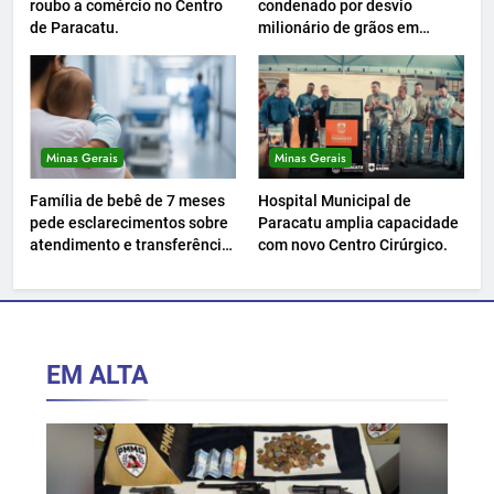
roubo a comércio no Centro
condenado por desvio
de Paracatu.
milionário de grãos em
Paracatu.
Minas Gerais
Minas Gerais
Família de bebê de 7 meses
Hospital Municipal de
pede esclarecimentos sobre
Paracatu amplia capacidade
atendimento e transferência
com novo Centro Cirúrgico.
hospitalar.
EM ALTA