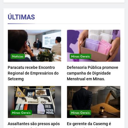
ÚLTIMAS
Notícias
Minas Gerais
Paracatu recebe Encontro
Defensoria Pública promove
Regional de Empresários do
campanha de Dignidade
Setcemg
Menstrual em Minas.
Minas Gerais
Minas Gerais
Assaltantes são presos após
Ex-gerente da Casemg é