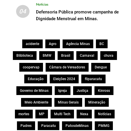
Notícias
04
Defensoria Pública promove campanha de
Dignidade Menstrual em Minas.
acidente
Agro
Agência Minas
BC
Bliblioteca
BMW
Brasil
Carnaval
chuva
coopervap
Câmara de Vereadores
Dengue
Educação
Eleições 2024
fliparacatu
Governo de Minas
Igreja
Justiça
Kinross
Meio Ambiente
Minas Gerais
Mineração
mortes
MP
Multi Tech
Nexa
Notícias
Padres
Paracatu
PatosdeMinas
PMMG