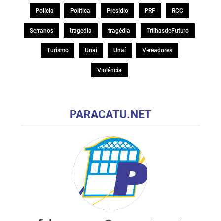
Polícia
Política
Presídio
PRF
RCC
Serranos
tragedia
tragédia
TrilhasdeFuturo
Turismo
Unai
Unaí
Vereadores
Violência
PARACATU.NET