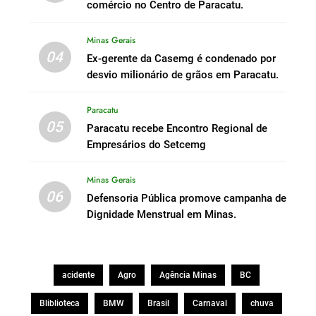
comércio no Centro de Paracatu.
Minas Gerais
04
Ex-gerente da Casemg é condenado por
desvio milionário de grãos em Paracatu.
Paracatu
05
Paracatu recebe Encontro Regional de
Empresários do Setcemg
Minas Gerais
06
Defensoria Pública promove campanha de
Dignidade Menstrual em Minas.
acidente
Agro
Agência Minas
BC
Bliblioteca
BMW
Brasil
Carnaval
chuva