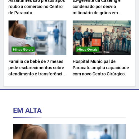
Assaltantes são presos após
Ex-gerente da Casemg é
roubo a comércio no Centro
condenado por desvio
de Paracatu.
milionário de grãos em
Paracatu.
Minas Gerais
Minas Gerais
Família de bebê de 7 meses
Hospital Municipal de
pede esclarecimentos sobre
Paracatu amplia capacidade
atendimento e transferência
com novo Centro Cirúrgico.
hospitalar.
EM ALTA