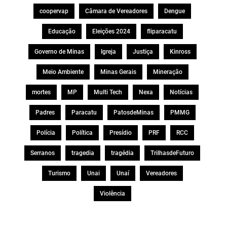
coopervap
Câmara de Vereadores
Dengue
Educação
Eleições 2024
fliparacatu
Governo de Minas
Igreja
Justiça
Kinross
Meio Ambiente
Minas Gerais
Mineração
mortes
MP
Multi Tech
Nexa
Notícias
Padres
Paracatu
PatosdeMinas
PMMG
Polícia
Política
Presídio
PRF
RCC
Serranos
tragedia
tragédia
TrilhasdeFuturo
Turismo
Unai
Unaí
Vereadores
Violência