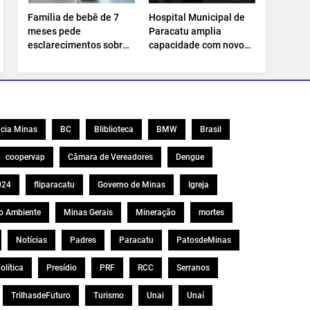
Família de bebê de 7
Hospital Municipal de
meses pede
Paracatu amplia
esclarecimentos sobre
capacidade com novo
atendimento e
Centro Cirúrgico.
transferência
hospitalar.
cia Minas
BC
Bliblioteca
BMW
Brasil
coopervap
Câmara de Vereadores
Dengue
024
fliparacatu
Governo de Minas
Igreja
o Ambiente
Minas Gerais
Mineração
mortes
Notícias
Padres
Paracatu
PatosdeMinas
olítica
Presídio
PRF
RCC
Serranos
TrilhasdeFuturo
Turismo
Unai
Unaí