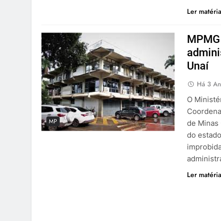
Ler matéri
MPMG p
adminis
Unaí
Há 3 An
O Ministé
Coordenad
MP
de Minas 
do estado
improbida
administr
Ler matéri