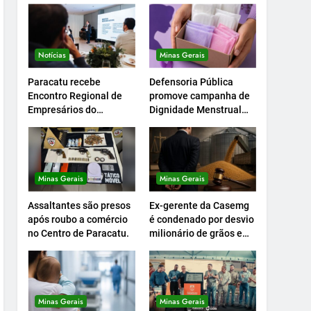
Notícias
Minas Gerais
Paracatu recebe
Defensoria Pública
Encontro Regional de
promove campanha de
Empresários do
Dignidade Menstrual
Setcemg
em Minas.
Minas Gerais
Minas Gerais
Assaltantes são presos
Ex-gerente da Casemg
após roubo a comércio
é condenado por desvio
no Centro de Paracatu.
milionário de grãos em
Paracatu.
Minas Gerais
Minas Gerais