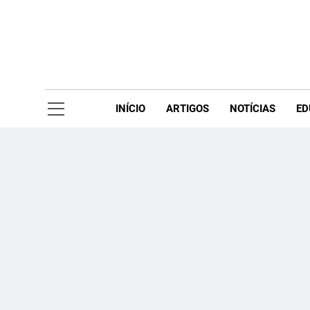
Skip
to
content
Acompanhe 
INÍCIO
ARTIGOS
NOTÍCIAS
ED