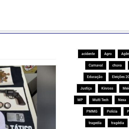
acidente
Agro
Agên
Carnaval
chuva
Educação
Eleições 2
Justiça
Kinross
Mei
MP
Multi Tech
Nexa
PMMG
Polícia
P
tragedia
tragédia