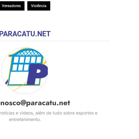
Vereadores
Violência
PARACATU.NET
onosco@paracatu.net
otícias e vídeos, além de tudo sobre esportes e
entretenimento.