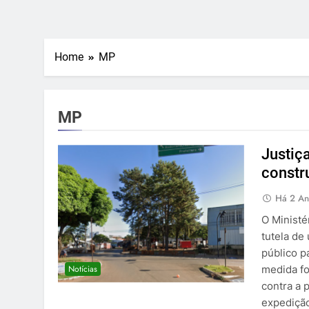
Home
MP
MP
Justiç
constr
Há 2 An
O Ministé
tutela de
público p
Notícias
medida fo
contra a p
expediçã