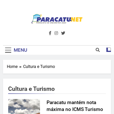
Skip
to
content
Paracatu.net –
Acompanhe as últimas notícias e vídeos,
além de tudo sobre esportes e
Portal De
entretenimento.
Notícias E
MENU
Informações – O
Home
Cultura e Turismo
Primeiro Do
Noroeste De
Cultura e Turismo
Minas
Paracatu mantém nota
máxima no ICMS Turismo