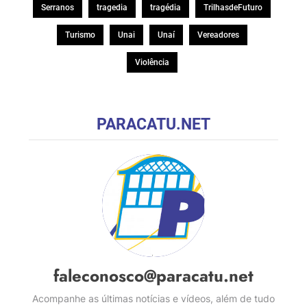
Serranos
tragedia
tragédia
TrilhasdeFuturo
Turismo
Unai
Unaí
Vereadores
Violência
PARACATU.NET
faleconosco@paracatu.net
Acompanhe as últimas notícias e vídeos, além de tudo