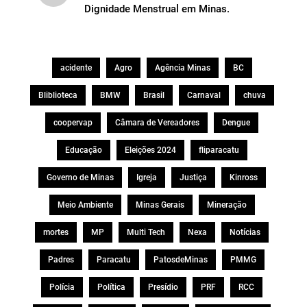
Dignidade Menstrual em Minas.
acidente
Agro
Agência Minas
BC
Bliblioteca
BMW
Brasil
Carnaval
chuva
coopervap
Câmara de Vereadores
Dengue
Educação
Eleições 2024
fliparacatu
Governo de Minas
Igreja
Justiça
Kinross
Meio Ambiente
Minas Gerais
Mineração
mortes
MP
Multi Tech
Nexa
Notícias
Padres
Paracatu
PatosdeMinas
PMMG
Polícia
Política
Presídio
PRF
RCC