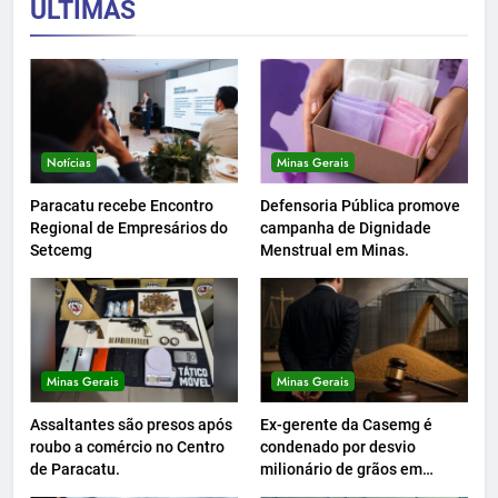
ÚLTIMAS
Notícias
Minas Gerais
Paracatu recebe Encontro
Defensoria Pública promove
Regional de Empresários do
campanha de Dignidade
Setcemg
Menstrual em Minas.
Minas Gerais
Minas Gerais
Assaltantes são presos após
Ex-gerente da Casemg é
roubo a comércio no Centro
condenado por desvio
de Paracatu.
milionário de grãos em
Paracatu.