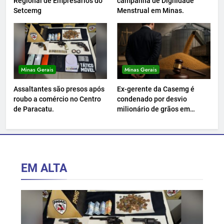
Regional de Empresários do
campanha de Dignidade
Setcemg
Menstrual em Minas.
Minas Gerais
Minas Gerais
Assaltantes são presos após
Ex-gerente da Casemg é
roubo a comércio no Centro
condenado por desvio
de Paracatu.
milionário de grãos em
Paracatu.
EM ALTA