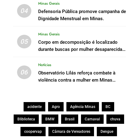
Minas Gerais
04
Defensoria Pública promove campanha de
Dignidade Menstrual em Minas.
Minas Gerais
05
Corpo em decomposição é localizado
durante buscas por mulher desaparecida
em Peçanha
Notícias
06
Observatório Lilás reforça combate à
violência contra a mulher em Minas
Gerais
acidente
Agro
Agência Minas
BC
Bliblioteca
BMW
Brasil
Carnaval
chuva
coopervap
Câmara de Vereadores
Dengue