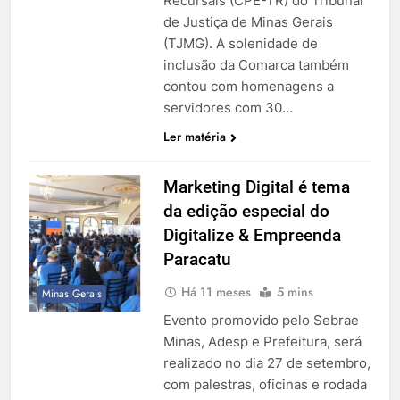
Recursais (CPE-TR) do Tribunal
de Justiça de Minas Gerais
(TJMG). A solenidade de
inclusão da Comarca também
contou com homenagens a
servidores com 30…
Ler matéria
Marketing Digital é tema
da edição especial do
Digitalize & Empreenda
Paracatu
Há 11 meses
5 mins
Minas Gerais
Evento promovido pelo Sebrae
Minas, Adesp e Prefeitura, será
realizado no dia 27 de setembro,
com palestras, oficinas e rodada