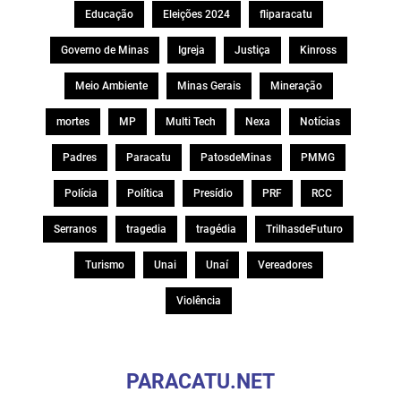
Educação
Eleições 2024
fliparacatu
Governo de Minas
Igreja
Justiça
Kinross
Meio Ambiente
Minas Gerais
Mineração
mortes
MP
Multi Tech
Nexa
Notícias
Padres
Paracatu
PatosdeMinas
PMMG
Polícia
Política
Presídio
PRF
RCC
Serranos
tragedia
tragédia
TrilhasdeFuturo
Turismo
Unai
Unaí
Vereadores
Violência
PARACATU.NET