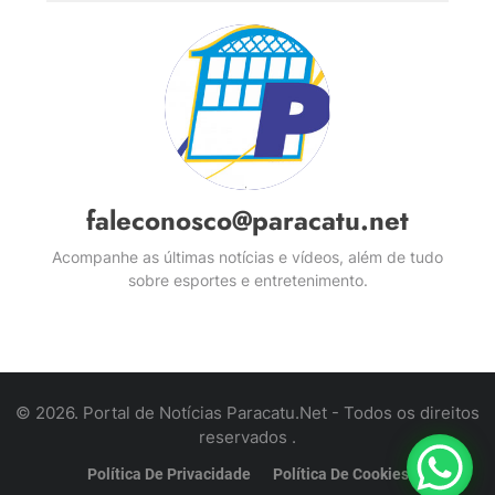
faleconosco@paracatu.net
Acompanhe as últimas notícias e vídeos, além de tudo
sobre esportes e entretenimento.
© 2026. Portal de Notícias Paracatu.Net - Todos os direitos
reservados .
Política De Privacidade
Política De Cookies