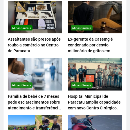
Minas Gerais
Minas Gerais
Assaltantes são presos após
Ex-gerente da Casemg é
roubo a comércio no Centro
condenado por desvio
de Paracatu.
milionário de grãos em
Paracatu.
Minas Gerais
Minas Gerais
Família de bebê de 7 meses
Hospital Municipal de
pede esclarecimentos sobre
Paracatu amplia capacidade
atendimento e transferência
com novo Centro Cirúrgico.
hospitalar.