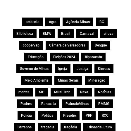
acidente
Agro
Agência Minas
BC
Bliblioteca
BMW
Brasil
Carnaval
chuva
coopervap
Câmara de Vereadores
Dengue
Educação
Eleições 2024
fliparacatu
Governo de Minas
Igreja
Justiça
Kinross
Meio Ambiente
Minas Gerais
Mineração
mortes
MP
Multi Tech
Nexa
Notícias
Padres
Paracatu
PatosdeMinas
PMMG
Polícia
Política
Presídio
PRF
RCC
Serranos
tragedia
tragédia
TrilhasdeFuturo