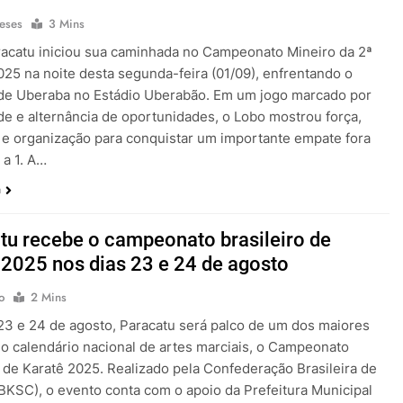
eses
3 Mins
racatu iniciou sua caminhada no Campeonato Mineiro da 2ª
025 na noite desta segunda-feira (01/09), enfrentando o
 de Uberaba no Estádio Uberabão. Em um jogo marcado por
de e alternância de oportunidades, o Lobo mostrou força,
o e organização para conquistar um importante empate fora
 a 1. A…
a
tu recebe o campeonato brasileiro de
 2025 nos dias 23 e 24 de agosto
o
2 Mins
23 e 24 de agosto, Paracatu será palco de um dos maiores
o calendário nacional de artes marciais, o Campeonato
o de Karatê 2025. Realizado pela Confederação Brasileira de
BKSC), o evento conta com o apoio da Prefeitura Municipal