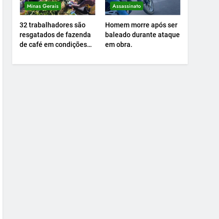
Minas Gerais
Assassinato
32 trabalhadores são
Homem morre após ser
resgatados de fazenda
baleado durante ataque
de café em condições
em obra.
análogas à escravidão.