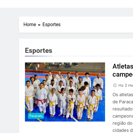
Home
Esportes
Esportes
Atleta
campeo
Há 2 M
Os atleta
de Paraca
resultado
Paracatu
campeonat
região do
cidades 