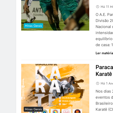
Há 11 M
O A.E. Pa
Divisão 2
Minas Gerais
Nacional
intensida
equilíbri
de casa: 1
Ler matéri
Paraca
Karatê
Há 1 An
Nos dias 
eventos d
Brasileir
Minas Gerais
Karatê (C