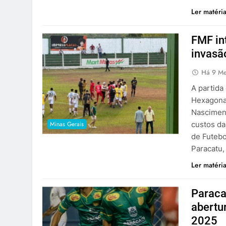
Ler matéri
FMF in
invasã
Há 9 M
A partida
Hexagonal
Nasciment
Minas Gerais
custos d
de Futebo
Paracatu,
Ler matéri
Paraca
abertu
2025