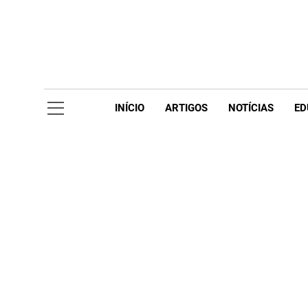
Skip
to
content
Acompanhe 
INÍCIO
ARTIGOS
NOTÍCIAS
ED