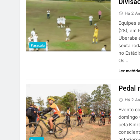
Divisã
Há 2 An
Equipes 
(28), em 
Uberaba e
Paracatu
sexta rod
no Estádi
Os…
Ler matéri
Pedal 
Há 2 An
Evento co
domingo (
pela Kinr
conscient
anteriore