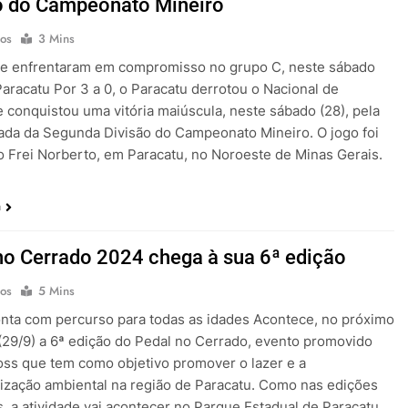
o do Campeonato Mineiro
os
3 Mins
se enfrentaram em compromisso no grupo C, neste sábado
Paracatu Por 3 a 0, o Paracatu derrotou o Nacional de
 conquistou uma vitória maiúscula, neste sábado (28), pela
ada da Segunda Divisão do Campeonato Mineiro. O jogo foi
o Frei Norberto, em Paracatu, no Noroeste de Minas Gerais.
a
no Cerrado 2024 chega à sua 6ª edição
os
5 Mins
nta com percurso para todas as idades Acontece, no próximo
29/9) a 6ª edição do Pedal no Cerrado, evento promovido
oss que tem como objetivo promover o lazer e a
ização ambiental na região de Paracatu. Como nas edições
s, a atividade vai acontecer no Parque Estadual de Paracatu.