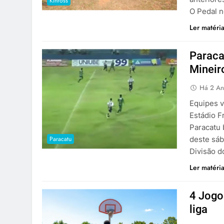
Kinross
O Pedal 
Ler matéri
Paraca
Mineir
Há 2 An
Equipes v
Estádio F
Paracatu 
Paracatu
deste sáb
Divisão d
Ler matéri
4 Jogo
liga