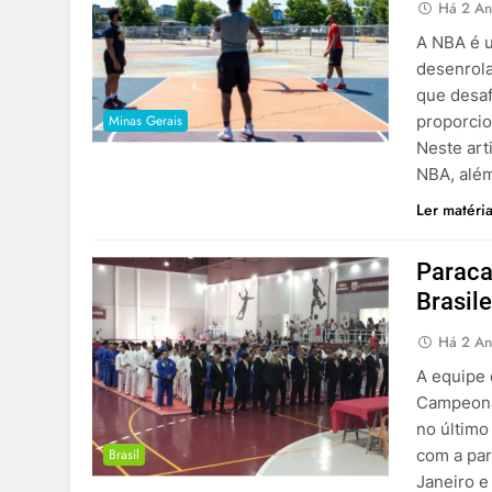
Há 2 An
A NBA é u
desenrola
que desaf
Minas Gerais
proporcio
Neste art
NBA, alé
Ler matéri
Paraca
Brasil
Há 2 An
A equipe
Campeonat
no último
Brasil
com a par
Janeiro e