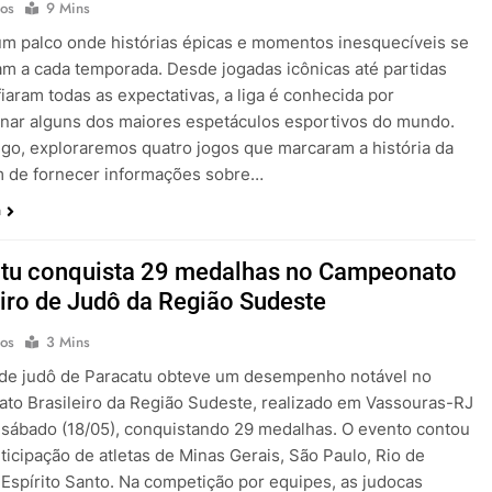
os
9 Mins
m palco onde histórias épicas e momentos inesquecíveis se
m a cada temporada. Desde jogadas icônicas até partidas
iaram todas as expectativas, a liga é conhecida por
nar alguns dos maiores espetáculos esportivos do mundo.
igo, exploraremos quatro jogos que marcaram a história da
m de fornecer informações sobre…
a
tu conquista 29 medalhas no Campeonato
eiro de Judô da Região Sudeste
os
3 Mins
 de judô de Paracatu obteve um desempenho notável no
o Brasileiro da Região Sudeste, realizado em Vassouras-RJ
 sábado (18/05), conquistando 29 medalhas. O evento contou
ticipação de atletas de Minas Gerais, São Paulo, Rio de
 Espírito Santo. Na competição por equipes, as judocas