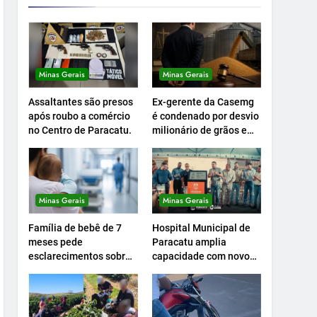
Minas Gerais
Minas Gerais
Assaltantes são presos
Ex-gerente da Casemg
após roubo a comércio
é condenado por desvio
no Centro de Paracatu.
milionário de grãos em
Paracatu.
Minas Gerais
Minas Gerais
Família de bebê de 7
Hospital Municipal de
meses pede
Paracatu amplia
esclarecimentos sobre
capacidade com novo
atendimento e
Centro Cirúrgico.
transferência
hospitalar.