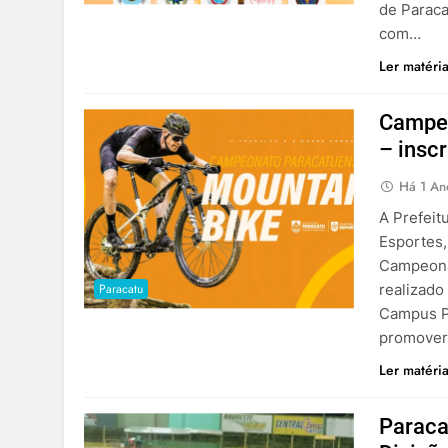
de Paraca
com…
Ler matéri
Campeo
– insc
Há 1 An
A Prefeit
Esportes,
Campeona
Paracatu
realizado
Campus Pa
promover 
Ler matéri
Paraca