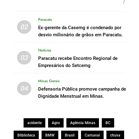
1
Paracatu
02
Ex-gerente da Casemg é condenado por
desvio milionário de grãos em Paracatu.
Notícias
03
Paracatu recebe Encontro Regional de
Empresários do Setcemg
Minas Gerais
04
Defensoria Pública promove campanha de
Dignidade Menstrual em Minas.
acidente
Agro
Agência Minas
BC
Bliblioteca
BMW
Brasil
Carnaval
chuva