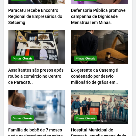
Paracatu recebe Encontro
Defensoria Pública promove
Regional de Empresários do
campanha de Dignidade
Setcemg
Menstrual em Minas.
Minas Gerais
Minas Gerais
Assaltantes são presos após
Ex-gerente da Casemg é
roubo a comércio no Centro
condenado por desvio
de Paracatu.
milionário de grãos em
Paracatu.
Minas Gerais
Minas Gerais
Família de bebê de 7 meses
Hospital Municipal de