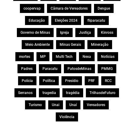
coopervap
Câmara de Vereadores
Dengue
Educação
Eleições 2024
fliparacatu
Governo de Minas
Igreja
Justiça
Kinross
Meio Ambiente
Minas Gerais
Mineração
mortes
MP
Multi Tech
Nexa
Notícias
Padres
Paracatu
PatosdeMinas
PMMG
Polícia
Política
Presídio
PRF
RCC
Serranos
tragedia
tragédia
TrilhasdeFuturo
Turismo
Unai
Unaí
Vereadores
Violência