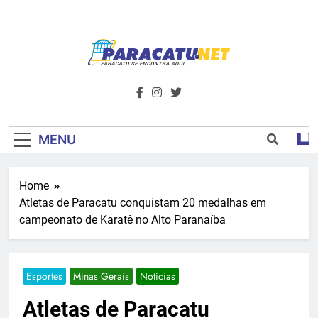
Skip
to
content
Paracatu.net –
Acompanhe as últimas notícias e vídeos,
além de tudo sobre esportes e
Portal De
entretenimento.
Notícias E
MENU
Informações – O
Home
Primeiro Do
Atletas de Paracatu conquistam 20 medalhas em
Noroeste De
campeonato de Karatê no Alto Paranaíba
Minas
Esportes
Minas Gerais
Notícias
Atletas de Paracatu