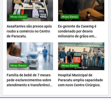
Minas Gerais
Minas Gerais
Assaltantes são presos após
Ex-gerente da Casemg é
roubo a comércio no Centro
condenado por desvio
de Paracatu.
milionário de grãos em
Paracatu.
Minas Gerais
Minas Gerais
Família de bebê de 7 meses
Hospital Municipal de
pede esclarecimentos sobre
Paracatu amplia capacidade
atendimento e transferência
com novo Centro Cirúrgico.
hospitalar.