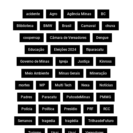
acidente
Agro
Agência Minas
BC
Bliblioteca
BMW
Brasil
Carnaval
chuva
coopervap
Câmara de Vereadores
Dengue
Educação
Eleições 2024
fliparacatu
Governo de Minas
Igreja
Justiça
Kinross
Meio Ambiente
Minas Gerais
Mineração
mortes
MP
Multi Tech
Nexa
Notícias
Padres
Paracatu
PatosdeMinas
PMMG
Polícia
Política
Presídio
PRF
RCC
Serranos
tragedia
tragédia
TrilhasdeFuturo
Turismo
Unai
Unaí
Vereadores