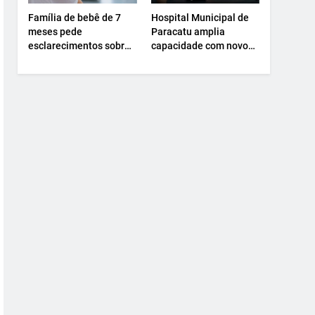
Família de bebê de 7
Hospital Municipal de
meses pede
Paracatu amplia
esclarecimentos sobre
capacidade com novo
atendimento e
Centro Cirúrgico.
transferência
hospitalar.