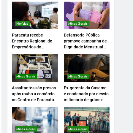
Notícias
Minas Gerais
Paracatu recebe
Defensoria Pública
Encontro Regional de
promove campanha de
Empresários do
Dignidade Menstrual
Setcemg
em Minas.
Minas Gerais
Minas Gerais
Assaltantes são presos
Ex-gerente da Casemg
após roubo a comércio
é condenado por desvio
no Centro de Paracatu.
milionário de grãos em
Paracatu.
Minas Gerais
Minas Gerais