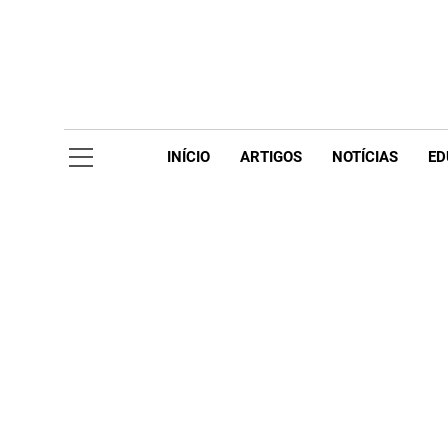
Skip
to
content
Acompanhe 
INÍCIO
ARTIGOS
NOTÍCIAS
ED