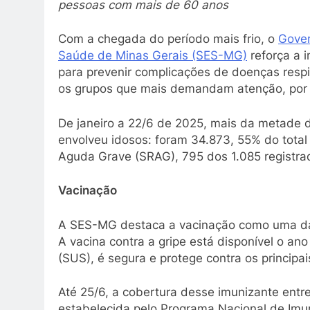
pessoas com mais de 60 anos
Com a chegada do período mais frio, o
Gover
Saúde de Minas Gerais (SES-MG)
reforça a 
para prevenir complicações de doenças resp
os grupos que mais demandam atenção, por 
De janeiro a 22/6 de 2025, mais da metade d
envolveu idosos: foram 34.873, 55% do total 
Aguda Grave (SRAG), 795 dos 1.085 registr
Vacinação
A SES-MG destaca a vacinação como uma das 
A vacina contra a gripe está disponível o a
(SUS), é segura e protege contra os principai
Até 25/6, a cobertura desse imunizante entr
estabelecida pelo Programa Nacional de Imun