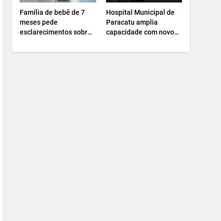
Família de bebê de 7
Hospital Municipal de
meses pede
Paracatu amplia
esclarecimentos sobre
capacidade com novo
atendimento e
Centro Cirúrgico.
transferência
hospitalar.