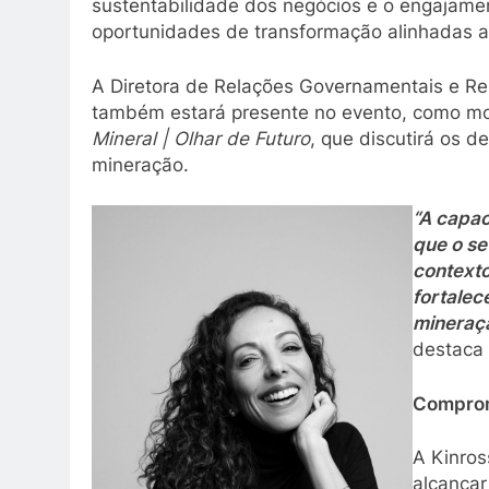
sustentabilidade dos negócios e o engajam
oportunidades de transformação alinhadas a
A Diretora de Relações Governamentais e Re
também estará presente no evento, como m
Mineral | Olhar de Futuro
, que discutirá os de
mineração.
“A capac
que o se
contexto
fortalec
mineraçã
destaca
Comprom
A Kinro
alcançar