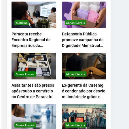
Notícias
Minas Gerais
Paracatu recebe
Defensoria Pública
Encontro Regional de
promove campanha de
Empresários do
Dignidade Menstrual
Setcemg
em Minas.
Minas Gerais
Minas Gerais
Assaltantes são presos
Ex-gerente da Casemg
após roubo a comércio
é condenado por desvio
no Centro de Paracatu.
milionário de grãos em
Paracatu.
Minas Gerais
Minas Gerais