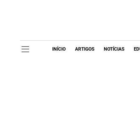
Skip
to
content
Acompanhe 
INÍCIO
ARTIGOS
NOTÍCIAS
ED