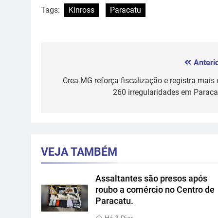
Tags:
Kinross
Paracatu
Anterio
Navegação
de
Crea-MG reforça fiscalização e registra mais 
260 irregularidades em Paraca
Post
VEJA TAMBÉM
Assaltantes são presos após
roubo a comércio no Centro de
Paracatu.
Há 3 Dias