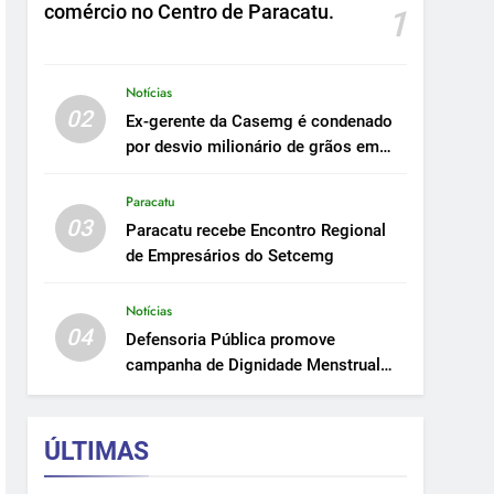
comércio no Centro de Paracatu.
1
Notícias
02
Ex-gerente da Casemg é condenado
por desvio milionário de grãos em
Paracatu.
Paracatu
03
Paracatu recebe Encontro Regional
de Empresários do Setcemg
Notícias
04
Defensoria Pública promove
campanha de Dignidade Menstrual
em Minas.
ÚLTIMAS