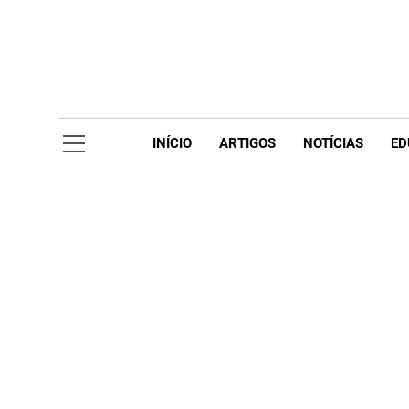
Skip
to
content
Acompanhe 
INÍCIO
ARTIGOS
NOTÍCIAS
ED