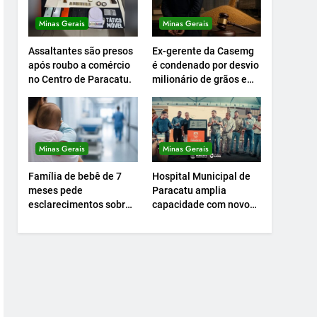
Minas Gerais
Minas Gerais
Assaltantes são presos
Ex-gerente da Casemg
após roubo a comércio
é condenado por desvio
no Centro de Paracatu.
milionário de grãos em
Paracatu.
Minas Gerais
Minas Gerais
Família de bebê de 7
Hospital Municipal de
meses pede
Paracatu amplia
esclarecimentos sobre
capacidade com novo
atendimento e
Centro Cirúrgico.
transferência
hospitalar.