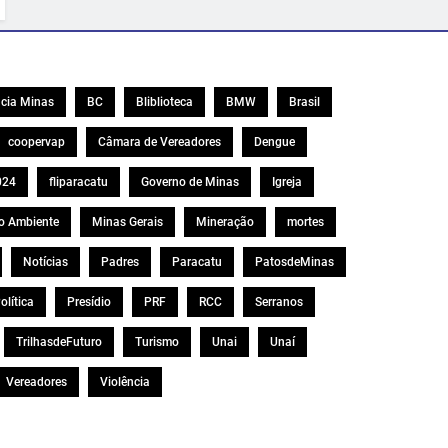
cia Minas
BC
Bliblioteca
BMW
Brasil
coopervap
Câmara de Vereadores
Dengue
024
fliparacatu
Governo de Minas
Igreja
o Ambiente
Minas Gerais
Mineração
mortes
Notícias
Padres
Paracatu
PatosdeMinas
olítica
Presídio
PRF
RCC
Serranos
TrilhasdeFuturo
Turismo
Unai
Unaí
Vereadores
Violência