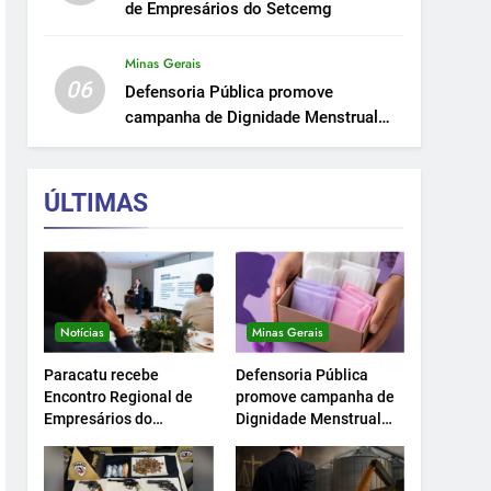
de Empresários do Setcemg
Minas Gerais
06
Defensoria Pública promove
campanha de Dignidade Menstrual
em Minas.
ÚLTIMAS
Notícias
Minas Gerais
Paracatu recebe
Defensoria Pública
Encontro Regional de
promove campanha de
Empresários do
Dignidade Menstrual
Setcemg
em Minas.