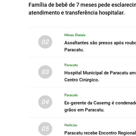
Família de bebê de 7 meses pede esclareci
atendimento e transferência hospitalar.
Minas Gerais
02
Assaltantes são presos após roub
Paracatu.
Paracatu
03
Hospital Municipal de Paracatu a
Centro Cirúrgico.
Paracatu
04
Ex-gerente da Casemg é condenado 
grãos em Paracatu.
Notícias
05
Paracatu recebe Encontro Regiona