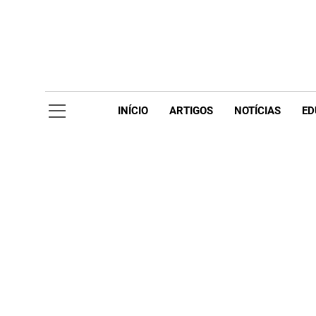
Skip
to
content
Acompanhe 
INÍCIO
ARTIGOS
NOTÍCIAS
ED