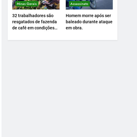
Minas Gerais
Assassinato
32 trabalhadores são
Homem morre após ser
resgatados de fazenda
baleado durante ataque
de café em condições
em obra.
análogas à escravidão.