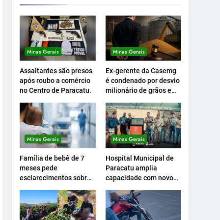
Minas Gerais
Minas Gerais
Assaltantes são presos
Ex-gerente da Casemg
após roubo a comércio
é condenado por desvio
no Centro de Paracatu.
milionário de grãos em
Paracatu.
Minas Gerais
Minas Gerais
Família de bebê de 7
Hospital Municipal de
meses pede
Paracatu amplia
esclarecimentos sobre
capacidade com novo
atendimento e
Centro Cirúrgico.
transferência
hospitalar.