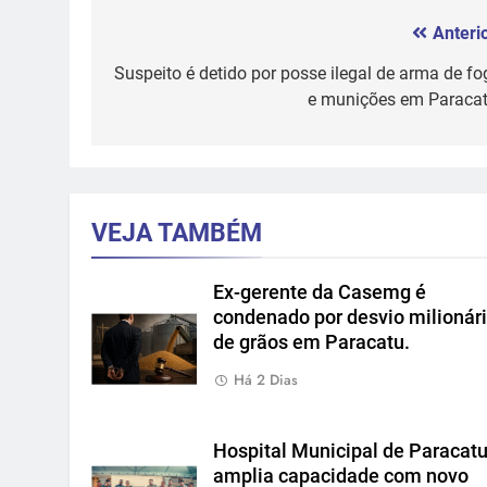
Anterio
Navegação
de
Suspeito é detido por posse ilegal de arma de fo
e munições em Paracat
Post
VEJA TAMBÉM
Ex-gerente da Casemg é
condenado por desvio milionár
de grãos em Paracatu.
Há 2 Dias
Hospital Municipal de Paracat
amplia capacidade com novo