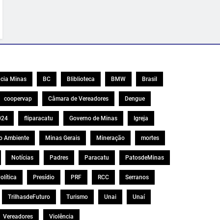
cia Minas
BC
Bliblioteca
BMW
Brasil
coopervap
Câmara de Vereadores
Dengue
024
fliparacatu
Governo de Minas
Igreja
o Ambiente
Minas Gerais
Mineração
mortes
Notícias
Padres
Paracatu
PatosdeMinas
olítica
Presídio
PRF
RCC
Serranos
TrilhasdeFuturo
Turismo
Unai
Unaí
Vereadores
Violência