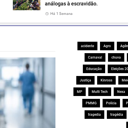
análogas à escravidão.
Há 1 Semana
acidente
Agro
Agên
Carnaval
chuva
Educação
Eleições 2
Justiça
Kinross
Mei
MP
Multi Tech
Nexa
PMMG
Polícia
P
tragedia
tragédia