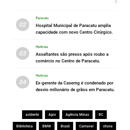
Paracatu
02
Hospital Municipal de Paracatu amplia
capacidade com novo Centro Cirúrgico.
Notícias
03
Assaltantes são presos após roubo a
comércio no Centro de Paracatu.
Notícias
04
Ex-gerente da Casemg é condenado por
desvio milionário de grãos em Paracatu.
acidente
Agro
Agência Minas
BC
Bliblioteca
BMW
Brasil
Carnaval
chuva