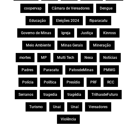
coopervap
Câmara de Vereadores
Dengue
Educação
Eleições 2024
fliparacatu
Governo de Minas
Igreja
Justiça
Kinross
Meio Ambiente
Minas Gerais
Mineração
mortes
MP
Multi Tech
Nexa
Notícias
Padres
Paracatu
PatosdeMinas
PMMG
Polícia
Política
Presídio
PRF
RCC
Serranos
tragedia
tragédia
TrilhasdeFuturo
Turismo
Unai
Unaí
Vereadores
Violência