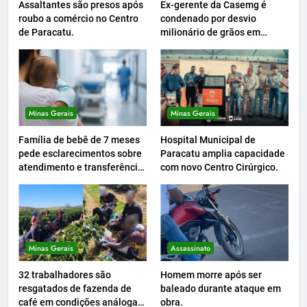
Assaltantes são presos após
Ex-gerente da Casemg é
roubo a comércio no Centro
condenado por desvio
de Paracatu.
milionário de grãos em
Paracatu.
Minas Gerais
Minas Gerais
Família de bebê de 7 meses
Hospital Municipal de
pede esclarecimentos sobre
Paracatu amplia capacidade
atendimento e transferência
com novo Centro Cirúrgico.
hospitalar.
Minas Gerais
Assassinato
32 trabalhadores são
Homem morre após ser
resgatados de fazenda de
baleado durante ataque em
café em condições análogas
obra.