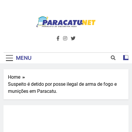
Skip
to
content
Paracatu.net –
Acompanhe as últimas notícias e vídeos,
além de tudo sobre esportes e
Portal De
entretenimento.
Notícias E
MENU
Informações – O
Home
Primeiro Do
Suspeito é detido por posse ilegal de arma de fogo e
Noroeste De
munições em Paracatu.
Minas