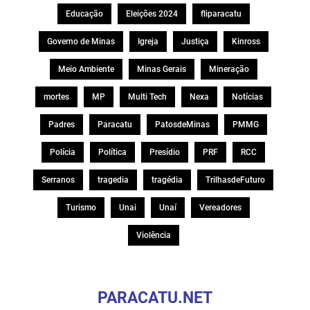
Educação
Eleições 2024
fliparacatu
Governo de Minas
Igreja
Justiça
Kinross
Meio Ambiente
Minas Gerais
Mineração
mortes
MP
Multi Tech
Nexa
Notícias
Padres
Paracatu
PatosdeMinas
PMMG
Polícia
Política
Presídio
PRF
RCC
Serranos
tragedia
tragédia
TrilhasdeFuturo
Turismo
Unai
Unaí
Vereadores
Violência
PARACATU.NET