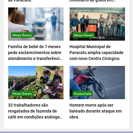
de Paracatu.
milionário de grãos em
Paracatu.
Minas Gerais
Minas Gerais
Família de bebê de 7 meses
Hospital Municipal de
pede esclarecimentos sobre
Paracatu amplia capacidade
atendimento e transferência
com novo Centro Cirúrgico.
hospitalar.
Minas Gerais
Assassinato
32 trabalhadores são
Homem morre após ser
resgatados de fazenda de
baleado durante ataque em
café em condições análogas
obra.
à escravidão.