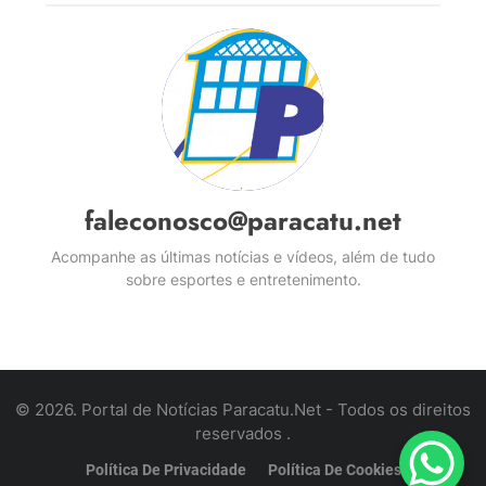
faleconosco@paracatu.net
Acompanhe as últimas notícias e vídeos, além de tudo
sobre esportes e entretenimento.
© 2026. Portal de Notícias Paracatu.Net - Todos os direitos
reservados .
Política De Privacidade
Política De Cookies