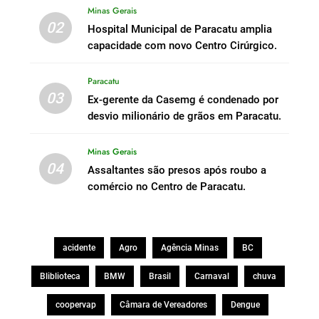
Minas Gerais
02
Hospital Municipal de Paracatu amplia
capacidade com novo Centro Cirúrgico.
Paracatu
03
Ex-gerente da Casemg é condenado por
desvio milionário de grãos em Paracatu.
Minas Gerais
04
Assaltantes são presos após roubo a
comércio no Centro de Paracatu.
acidente
Agro
Agência Minas
BC
Bliblioteca
BMW
Brasil
Carnaval
chuva
coopervap
Câmara de Vereadores
Dengue