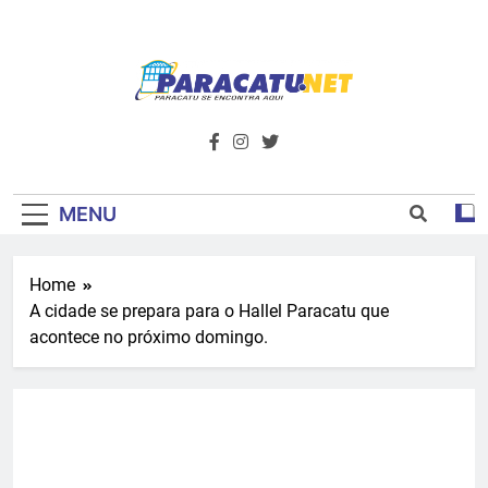
Skip
to
content
Paracatu.net –
Acompanhe as últimas notícias e vídeos,
além de tudo sobre esportes e
Portal De
entretenimento.
Notícias E
MENU
Informações – O
Home
Primeiro Do
A cidade se prepara para o Hallel Paracatu que
Noroeste De
acontece no próximo domingo.
Minas