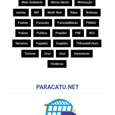
Meio Ambiente
Minas Gerais
Mineração
mortes
MP
Multi Tech
Nexa
Notícias
Padres
Paracatu
PatosdeMinas
PMMG
Polícia
Política
Presídio
PRF
RCC
Serranos
tragedia
tragédia
TrilhasdeFuturo
Turismo
Unai
Unaí
Vereadores
Violência
PARACATU.NET