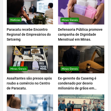
Notícias
Minas Gerais
Paracatu recebe Encontro
Defensoria Pública promove
Regional de Empresários do
campanha de Dignidade
Setcemg
Menstrual em Minas.
Minas Gerais
Minas Gerais
Assaltantes são presos após
Ex-gerente da Casemg é
roubo a comércio no Centro
condenado por desvio
de Paracatu.
milionário de grãos em
Paracatu.