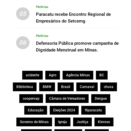
Notícias
05
Paracatu recebe Encontro Regional de
Empresários do Setcemg
Notícias
06
Defensoria Pública promove campanha de
Dignidade Menstrual em Minas.
acidente
Agro
Agência Minas
BC
Bliblioteca
BMW
Brasil
Carnaval
chuva
coopervap
Câmara de Vereadores
Dengue
Educação
Eleições 2024
fliparacatu
Governo de Minas
Igreja
Justiça
Kinross