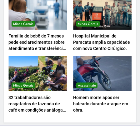
Minas Gerais
Minas Gerais
Família de bebê de 7 meses
Hospital Municipal de
pede esclarecimentos sobre
Paracatu amplia capacidade
atendimento e transferência
com novo Centro Cirúrgico.
hospitalar.
Minas Gerais
Assassinato
32 trabalhadores são
Homem morre após ser
resgatados de fazenda de
baleado durante ataque em
café em condições análogas
obra.
à escravidão.