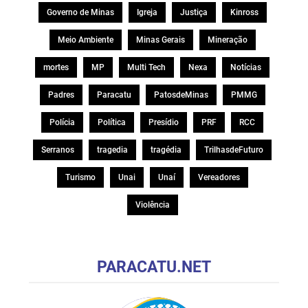
Governo de Minas
Igreja
Justiça
Kinross
Meio Ambiente
Minas Gerais
Mineração
mortes
MP
Multi Tech
Nexa
Notícias
Padres
Paracatu
PatosdeMinas
PMMG
Polícia
Política
Presídio
PRF
RCC
Serranos
tragedia
tragédia
TrilhasdeFuturo
Turismo
Unai
Unaí
Vereadores
Violência
PARACATU.NET