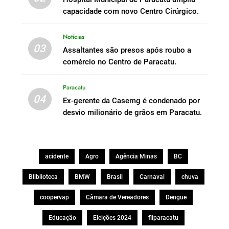
capacidade com novo Centro Cirúrgico.
Notícias
03
Assaltantes são presos após roubo a
comércio no Centro de Paracatu.
Paracatu
04
Ex-gerente da Casemg é condenado por
desvio milionário de grãos em Paracatu.
acidente
Agro
Agência Minas
BC
Bliblioteca
BMW
Brasil
Carnaval
chuva
coopervap
Câmara de Vereadores
Dengue
Educação
Eleições 2024
fliparacatu