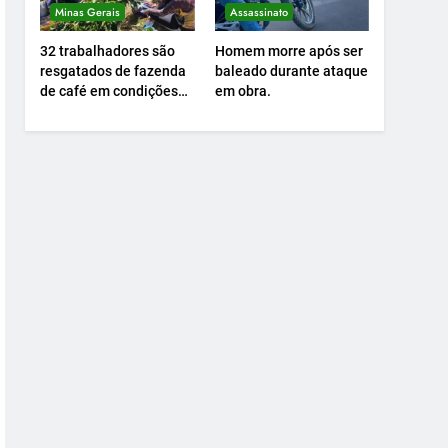
Minas Gerais
Assassinato
32 trabalhadores são
Homem morre após ser
resgatados de fazenda
baleado durante ataque
de café em condições
em obra.
análogas à escravidão.