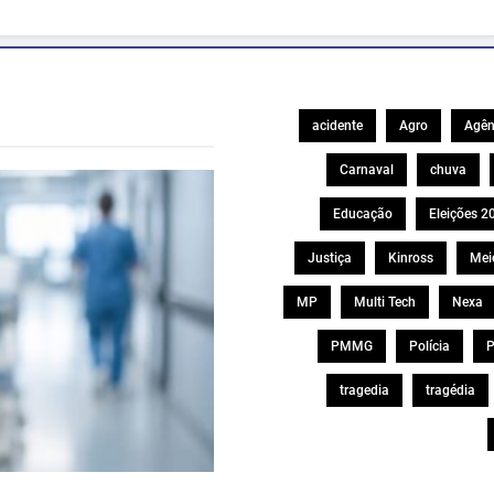
acidente
Agro
Agên
Carnaval
chuva
Educação
Eleições 2
Justiça
Kinross
Mei
MP
Multi Tech
Nexa
PMMG
Polícia
P
tragedia
tragédia