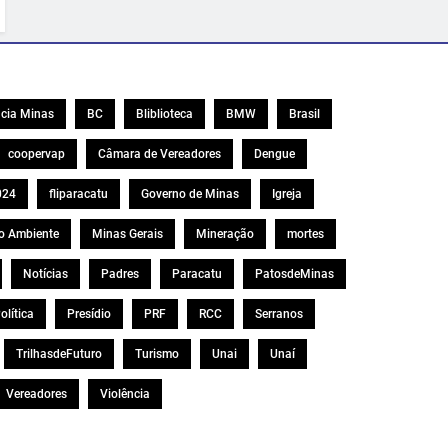
cia Minas
BC
Bliblioteca
BMW
Brasil
coopervap
Câmara de Vereadores
Dengue
024
fliparacatu
Governo de Minas
Igreja
o Ambiente
Minas Gerais
Mineração
mortes
Notícias
Padres
Paracatu
PatosdeMinas
olítica
Presídio
PRF
RCC
Serranos
TrilhasdeFuturo
Turismo
Unai
Unaí
Vereadores
Violência