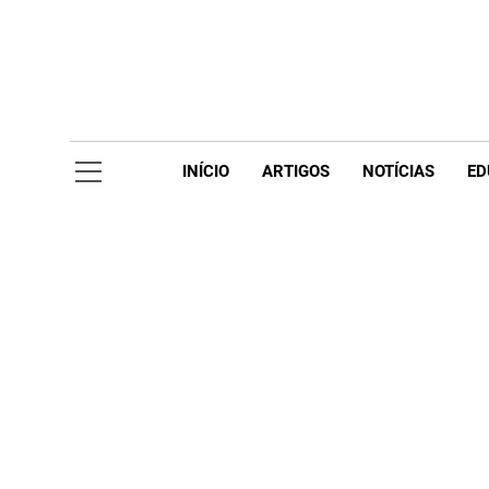
Skip
to
content
Acompanhe 
INÍCIO
ARTIGOS
NOTÍCIAS
ED