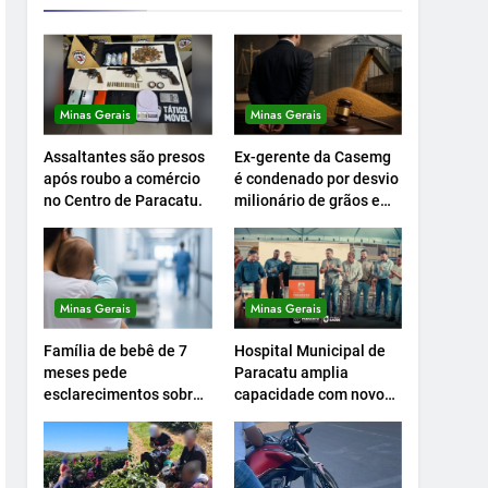
Minas Gerais
Minas Gerais
Assaltantes são presos
Ex-gerente da Casemg
após roubo a comércio
é condenado por desvio
no Centro de Paracatu.
milionário de grãos em
Paracatu.
Minas Gerais
Minas Gerais
Família de bebê de 7
Hospital Municipal de
meses pede
Paracatu amplia
esclarecimentos sobre
capacidade com novo
atendimento e
Centro Cirúrgico.
transferência
hospitalar.