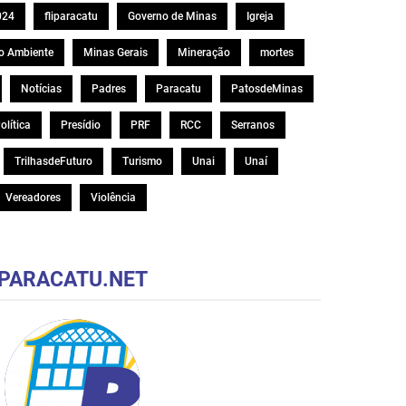
024
fliparacatu
Governo de Minas
Igreja
o Ambiente
Minas Gerais
Mineração
mortes
Notícias
Padres
Paracatu
PatosdeMinas
olítica
Presídio
PRF
RCC
Serranos
TrilhasdeFuturo
Turismo
Unai
Unaí
Vereadores
Violência
PARACATU.NET