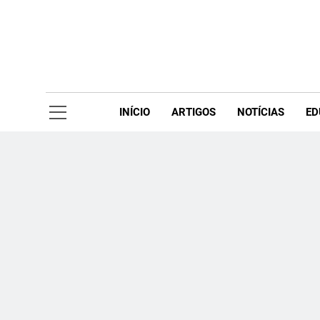
Skip
to
content
Acompanhe 
INÍCIO
ARTIGOS
NOTÍCIAS
ED