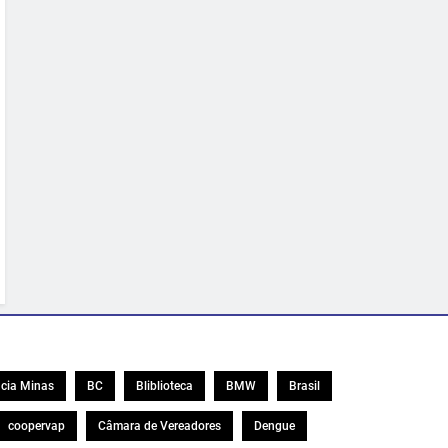
cia Minas
BC
Bliblioteca
BMW
Brasil
coopervap
Câmara de Vereadores
Dengue