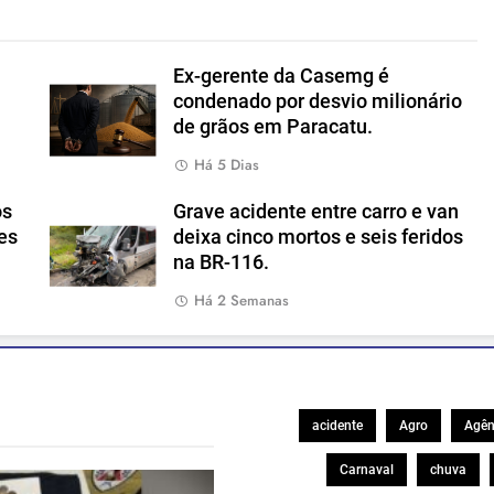
Ex-gerente da Casemg é
condenado por desvio milionário
de grãos em Paracatu.
Há 5 Dias
os
Grave acidente entre carro e van
es
deixa cinco mortos e seis feridos
na BR-116.
Há 2 Semanas
acidente
Agro
Agên
Carnaval
chuva