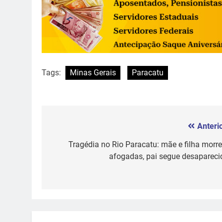
Tags:
Minas Gerais
Paracatu
Anterio
Navegação
de
Tragédia no Rio Paracatu: mãe e filha morr
afogadas, pai segue desapareci
Post