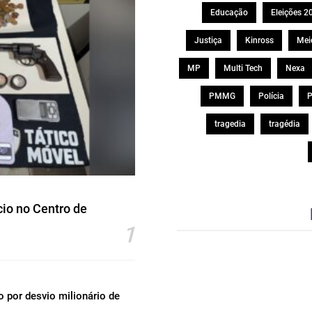
Educação
Eleições 2
Justiça
Kinross
Mei
MP
Multi Tech
Nexa
PMMG
Polícia
P
tragedia
tragédia
io no Centro de
1
por desvio milionário de