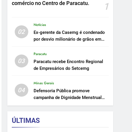
comércio no Centro de Paracatu.
1
Notícias
02
Ex-gerente da Casemg é condenado
por desvio milionário de grãos em
Paracatu.
Paracatu
03
Paracatu recebe Encontro Regional
de Empresários do Setcemg
Minas Gerais
04
Defensoria Pública promove
campanha de Dignidade Menstrual
em Minas.
ÚLTIMAS