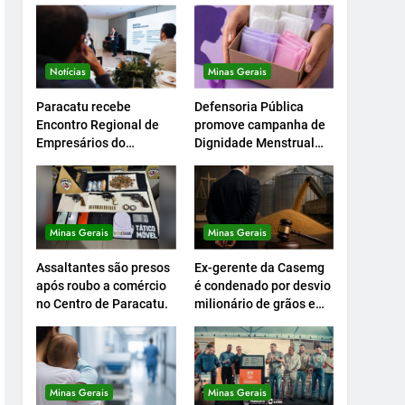
Notícias
Minas Gerais
Paracatu recebe
Defensoria Pública
Encontro Regional de
promove campanha de
Empresários do
Dignidade Menstrual
Setcemg
em Minas.
Minas Gerais
Minas Gerais
Assaltantes são presos
Ex-gerente da Casemg
após roubo a comércio
é condenado por desvio
no Centro de Paracatu.
milionário de grãos em
Paracatu.
Minas Gerais
Minas Gerais