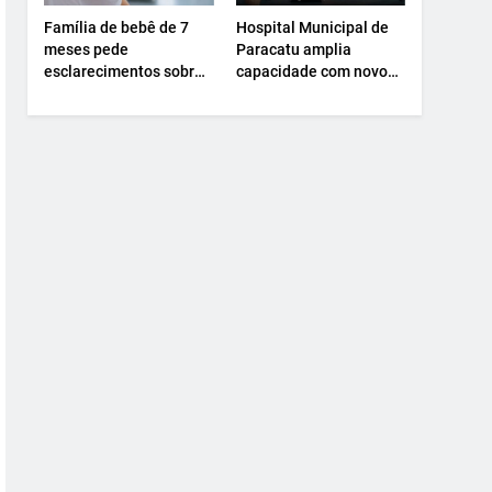
Família de bebê de 7
Hospital Municipal de
meses pede
Paracatu amplia
esclarecimentos sobre
capacidade com novo
atendimento e
Centro Cirúrgico.
transferência
hospitalar.