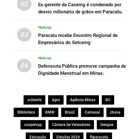
02
Ex-gerente da Casemg é condenado por
desvio milionário de grãos em Paracatu.
Notícias
03
Paracatu recebe Encontro Regional de
Empresários do Setcemg
Notícias
04
Defensoria Pública promove campanha de
Dignidade Menstrual em Minas.
acidente
Agro
Agência Minas
BC
Bliblioteca
BMW
Brasil
Carnaval
chuva
coopervap
Câmara de Vereadores
Dengue
Educação
Eleições 2024
fliparacatu