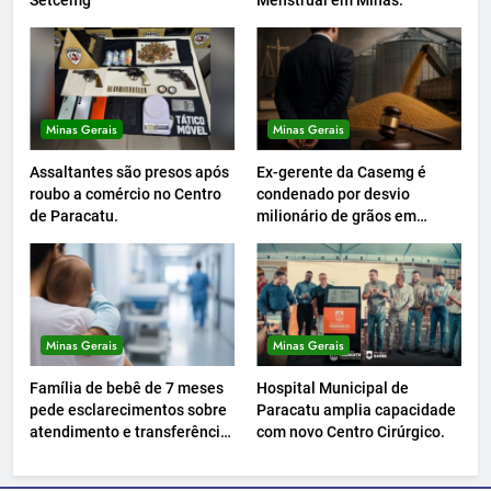
Setcemg
Menstrual em Minas.
Minas Gerais
Minas Gerais
Assaltantes são presos após
Ex-gerente da Casemg é
roubo a comércio no Centro
condenado por desvio
de Paracatu.
milionário de grãos em
Paracatu.
Minas Gerais
Minas Gerais
Família de bebê de 7 meses
Hospital Municipal de
pede esclarecimentos sobre
Paracatu amplia capacidade
atendimento e transferência
com novo Centro Cirúrgico.
hospitalar.