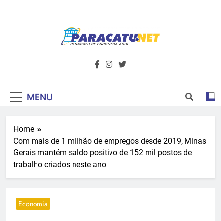
Skip
to
content
Paracatu.net –
Acompanhe as últimas notícias e vídeos,
além de tudo sobre esportes e
Portal De
entretenimento.
Notícias E
MENU
Informações – O
Home
Primeiro Do
Com mais de 1 milhão de empregos desde 2019, Minas
Noroeste De
Gerais mantém saldo positivo de 152 mil postos de
trabalho criados neste ano
Minas
Economia