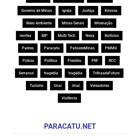
Governo de Minas
Igreja
Justiça
Kinross
Meio Ambiente
Minas Gerais
Mineração
mortes
MP
Multi Tech
Nexa
Notícias
Padres
Paracatu
PatosdeMinas
PMMG
Polícia
Política
Presídio
PRF
RCC
Serranos
tragedia
tragédia
TrilhasdeFuturo
Turismo
Unai
Unaí
Vereadores
Violência
PARACATU.NET