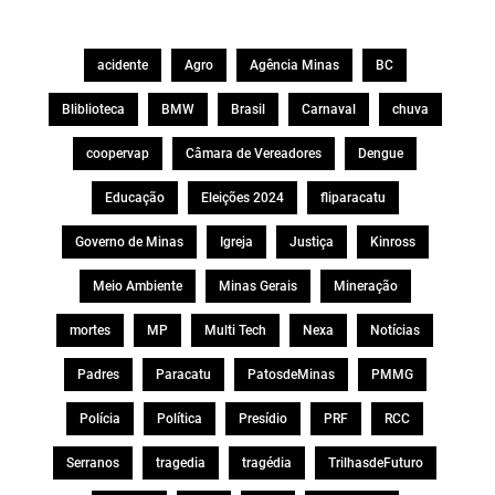
acidente
Agro
Agência Minas
BC
Bliblioteca
BMW
Brasil
Carnaval
chuva
coopervap
Câmara de Vereadores
Dengue
Educação
Eleições 2024
fliparacatu
Governo de Minas
Igreja
Justiça
Kinross
Meio Ambiente
Minas Gerais
Mineração
mortes
MP
Multi Tech
Nexa
Notícias
Padres
Paracatu
PatosdeMinas
PMMG
Polícia
Política
Presídio
PRF
RCC
Serranos
tragedia
tragédia
TrilhasdeFuturo