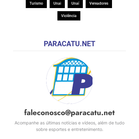
Turismo
Unai
Unaí
Vereadores
Violência
PARACATU.NET
faleconosco@paracatu.net
Acompanhe as últimas notícias e vídeos, além de tudo
sobre esportes e entretenimento.