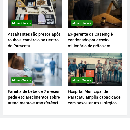
Minas Gerais
Minas Gerais
Assaltantes são presos após
Ex-gerente da Casemg é
roubo a comércio no Centro
condenado por desvio
de Paracatu.
milionário de grãos em
Paracatu.
Minas Gerais
Minas Gerais
Família de bebê de 7 meses
Hospital Municipal de
pede esclarecimentos sobre
Paracatu amplia capacidade
atendimento e transferência
com novo Centro Cirúrgico.
hospitalar.