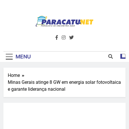
Skip
to
content
Paracatu.net –
Acompanhe as últimas notícias e vídeos,
além de tudo sobre esportes e
Portal De
entretenimento.
Notícias E
MENU
Informações – O
Home
Primeiro Do
Minas Gerais atinge 8 GW em energia solar fotovoltaica
Noroeste De
e garante liderança nacional
Minas