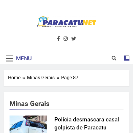
Skip
to
content
Paracatu.net –
Acompanhe as últimas notícias e vídeos,
além de tudo sobre esportes e
Portal De
entretenimento.
Notícias E
MENU
Informações – O
Home
Minas Gerais
Page 87
Primeiro Do
Noroeste De
Minas Gerais
Minas
Polícia desmascara casal
golpista de Paracatu