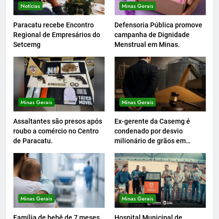
Notícias
Minas Gerais
Paracatu recebe Encontro
Defensoria Pública promove
Regional de Empresários do
campanha de Dignidade
Setcemg
Menstrual em Minas.
Minas Gerais
Minas Gerais
Assaltantes são presos após
Ex-gerente da Casemg é
roubo a comércio no Centro
condenado por desvio
de Paracatu.
milionário de grãos em
Paracatu.
Minas Gerais
Minas Gerais
Família de bebê de 7 meses
Hospital Municipal de