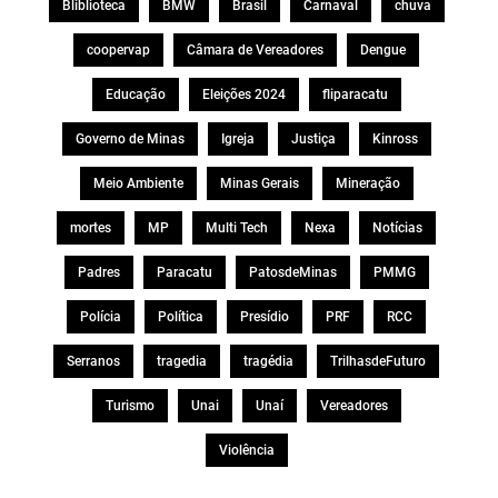
Bliblioteca
BMW
Brasil
Carnaval
chuva
coopervap
Câmara de Vereadores
Dengue
Educação
Eleições 2024
fliparacatu
Governo de Minas
Igreja
Justiça
Kinross
Meio Ambiente
Minas Gerais
Mineração
mortes
MP
Multi Tech
Nexa
Notícias
Padres
Paracatu
PatosdeMinas
PMMG
Polícia
Política
Presídio
PRF
RCC
Serranos
tragedia
tragédia
TrilhasdeFuturo
Turismo
Unai
Unaí
Vereadores
Violência