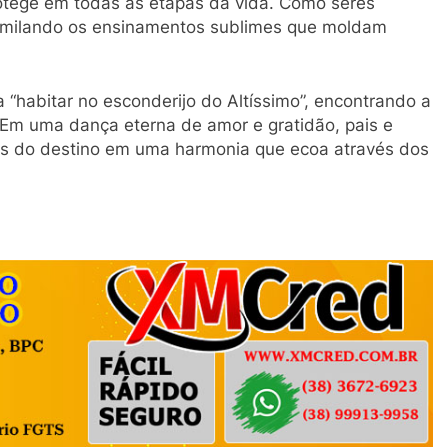
otege em todas as etapas da vida. Como seres
ssimilando os ensinamentos sublimes que moldam
a “habitar no esconderijo do Altíssimo”, encontrando a
 Em uma dança eterna de amor e gratidão, pais e
dos do destino em uma harmonia que ecoa através dos