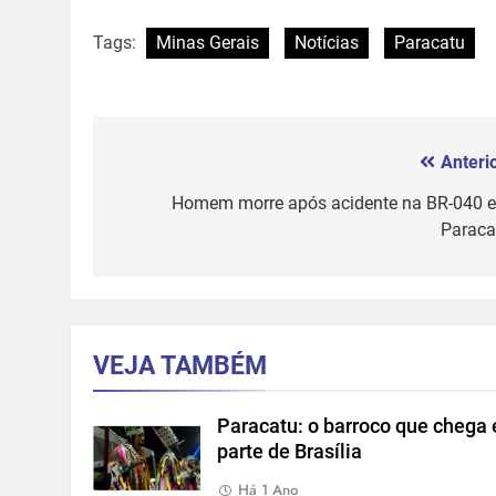
Tags:
Minas Gerais
Notícias
Paracatu
Anterio
Navegação
de
Homem morre após acidente na BR-040 
Paraca
Post
VEJA TAMBÉM
Paracatu: o barroco que chega 
parte de Brasília
Há 1 Ano