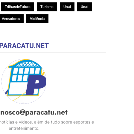
TrilhasdeFuturo
Turismo
Unai
Unaí
Vereadores
Violência
PARACATU.NET
onosco@paracatu.net
otícias e vídeos, além de tudo sobre esportes e
entretenimento.