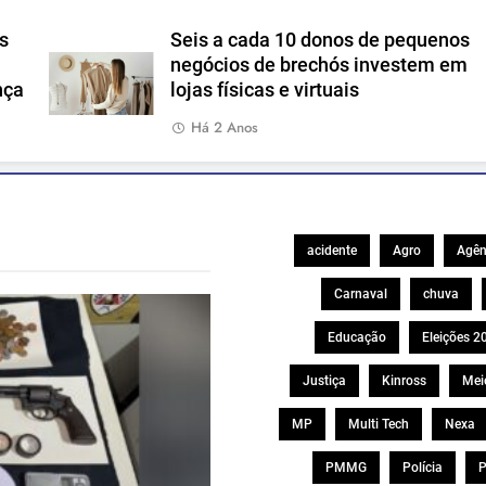
s
Seis a cada 10 donos de pequenos
negócios de brechós investem em
nça
lojas físicas e virtuais
Há 2 Anos
acidente
Agro
Agên
Carnaval
chuva
Educação
Eleições 2
Justiça
Kinross
Mei
MP
Multi Tech
Nexa
PMMG
Polícia
P