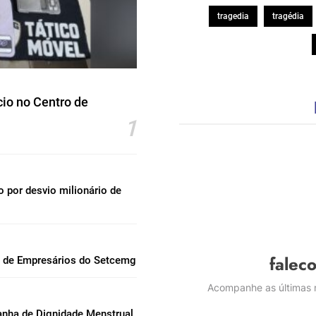
tragedia
tragédia
io no Centro de
1
por desvio milionário de
falec
l de Empresários do Setcemg
Acompanhe as últimas n
nha de Dignidade Menstrual