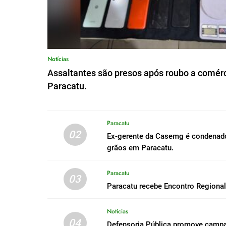
Notícias
Assaltantes são presos após roubo a comérc
Paracatu.
Paracatu
02
Ex-gerente da Casemg é condenado 
grãos em Paracatu.
Paracatu
03
Paracatu recebe Encontro Regiona
Notícias
04
Defensoria Pública promove campa