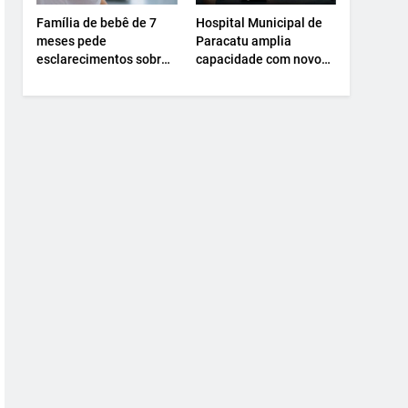
Família de bebê de 7
Hospital Municipal de
meses pede
Paracatu amplia
esclarecimentos sobre
capacidade com novo
atendimento e
Centro Cirúrgico.
transferência
hospitalar.