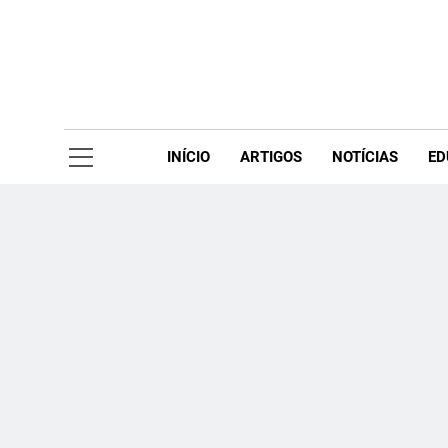
Skip
to
content
Acompanhe 
INÍCIO
ARTIGOS
NOTÍCIAS
ED