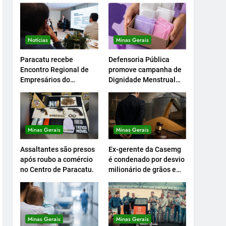
Notícias
Minas Gerais
Paracatu recebe
Defensoria Pública
Encontro Regional de
promove campanha de
Empresários do
Dignidade Menstrual
Setcemg
em Minas.
Minas Gerais
Minas Gerais
Assaltantes são presos
Ex-gerente da Casemg
após roubo a comércio
é condenado por desvio
no Centro de Paracatu.
milionário de grãos em
Paracatu.
Minas Gerais
Minas Gerais