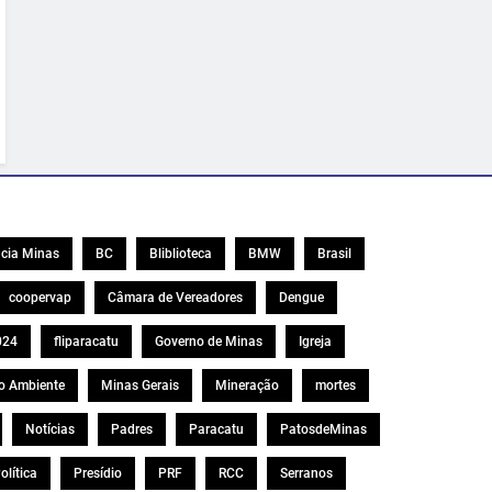
cia Minas
BC
Bliblioteca
BMW
Brasil
coopervap
Câmara de Vereadores
Dengue
024
fliparacatu
Governo de Minas
Igreja
o Ambiente
Minas Gerais
Mineração
mortes
Notícias
Padres
Paracatu
PatosdeMinas
olítica
Presídio
PRF
RCC
Serranos