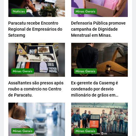
Notícias
Minas Gerais
Paracatu recebe Encontro
Defensoria Pública promove
Regional de Empresários do
campanha de Dignidade
Setcemg
Menstrual em Minas.
Minas Gerais
Minas Gerais
Assaltantes são presos após
Ex-gerente da Casemg é
roubo a comércio no Centro
condenado por desvio
de Paracatu.
milionário de grãos em
Paracatu.
Minas Gerais
Minas Gerais