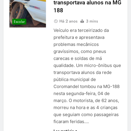
transportava alunos na MG
188
Há 2 anos
3 mins
Escolar
Veículo era terceirizado da
prefeitura e apresentava
problemas mecânicos
gravíssimos, como pneus
carecas e soldas de má
qualidade. Um micro-ônibus que
transportava alunos da rede
pública municipal de
Coromandel tombou na MG-188
nesta segunda-feira, 04 de
março. O motorista, de 62 anos,
morreu na hora e as 4 crianças
que seguiam como passageiras
ficaram feridas….
Ler matéria