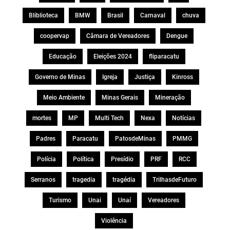
Bliblioteca
BMW
Brasil
Carnaval
chuva
coopervap
Câmara de Vereadores
Dengue
Educação
Eleições 2024
fliparacatu
Governo de Minas
Igreja
Justiça
Kinross
Meio Ambiente
Minas Gerais
Mineração
mortes
MP
Multi Tech
Nexa
Notícias
Padres
Paracatu
PatosdeMinas
PMMG
Polícia
Política
Presídio
PRF
RCC
Serranos
tragedia
tragédia
TrilhasdeFuturo
Turismo
Unai
Unaí
Vereadores
Violência