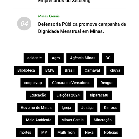
Empresários do Setcemg
Minas Gerais
04
Defensoria Pública promove campanha de
Dignidade Menstrual em Minas.
acidente
Agro
Agência Minas
BC
Bliblioteca
BMW
Brasil
Carnaval
chuva
coopervap
Câmara de Vereadores
Dengue
Educação
Eleições 2024
fliparacatu
Governo de Minas
Igreja
Justiça
Kinross
Meio Ambiente
Minas Gerais
Mineração
mortes
MP
Multi Tech
Nexa
Notícias