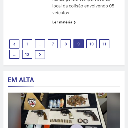
local da colisão envolvendo 05
veículos…
Ler matéria
1
…
7
8
9
10
11
…
13
EM ALTA