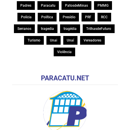
Padres
Paracatu
PatosdeMinas
PMMG
Polícia
Política
Presídio
PRF
RCC
Serranos
tragedia
tragédia
TrilhasdeFuturo
Turismo
Unai
Unaí
Vereadores
Violência
PARACATU.NET