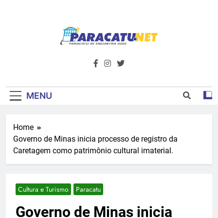
Skip
to
content
Paracatu.net –
Acompanhe as últimas notícias e vídeos,
além de tudo sobre esportes e
Portal De
entretenimento.
Notícias E
MENU
Informações – O
Home
Primeiro Do
Governo de Minas inicia processo de registro da
Noroeste De
Caretagem como patrimônio cultural imaterial.
Minas
Cultura e Turismo
Paracatu
Governo de Minas inicia