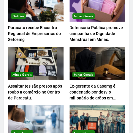
Notícias
Minas Gerais
Paracatu recebe Encontro
Defensoria Pública promove
Regional de Empresários do
campanha de Dignidade
Setcemg
Menstrual em Minas.
Minas Gerais
Minas Gerais
Assaltantes são presos após
Ex-gerente da Casemg é
roubo a comércio no Centro
condenado por desvio
de Paracatu.
milionário de grãos em
Paracatu.
Minas Gerais
Minas Gerais