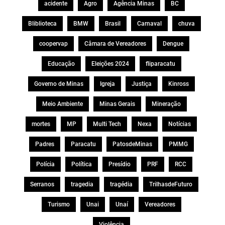
acidente
Agro
Agência Minas
BC
Bliblioteca
BMW
Brasil
Carnaval
chuva
coopervap
Câmara de Vereadores
Dengue
Educação
Eleições 2024
fliparacatu
Governo de Minas
Igreja
Justiça
Kinross
Meio Ambiente
Minas Gerais
Mineração
mortes
MP
Multi Tech
Nexa
Notícias
Padres
Paracatu
PatosdeMinas
PMMG
Polícia
Política
Presídio
PRF
RCC
Serranos
tragedia
tragédia
TrilhasdeFuturo
Turismo
Unai
Unaí
Vereadores
Violência