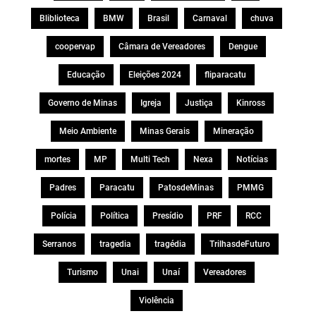
Bliblioteca
BMW
Brasil
Carnaval
chuva
coopervap
Câmara de Vereadores
Dengue
Educação
Eleições 2024
fliparacatu
Governo de Minas
Igreja
Justiça
Kinross
Meio Ambiente
Minas Gerais
Mineração
mortes
MP
Multi Tech
Nexa
Notícias
Padres
Paracatu
PatosdeMinas
PMMG
Polícia
Política
Presídio
PRF
RCC
Serranos
tragedia
tragédia
TrilhasdeFuturo
Turismo
Unai
Unaí
Vereadores
Violência