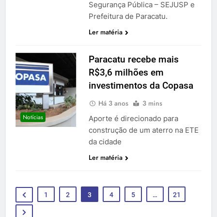
Segurança Pública – SEJUSP e
Prefeitura de Paracatu.
Ler matéria
Paracatu recebe mais
R$3,6 milhões em
investimentos da Copasa
Há 3 anos
3 mins
Notícias
Aporte é direcionado para
construção de um aterro na ETE
da cidade
Ler matéria
1
2
3
4
5
…
21