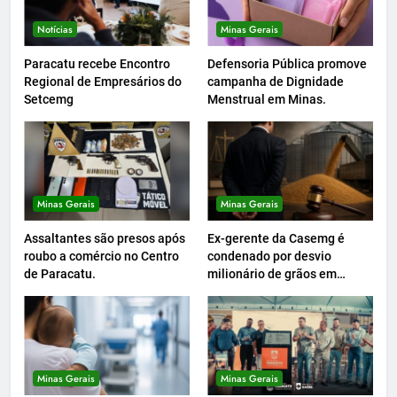
Notícias
Minas Gerais
Paracatu recebe Encontro
Defensoria Pública promove
Regional de Empresários do
campanha de Dignidade
Setcemg
Menstrual em Minas.
Minas Gerais
Minas Gerais
Assaltantes são presos após
Ex-gerente da Casemg é
roubo a comércio no Centro
condenado por desvio
de Paracatu.
milionário de grãos em
Paracatu.
Minas Gerais
Minas Gerais