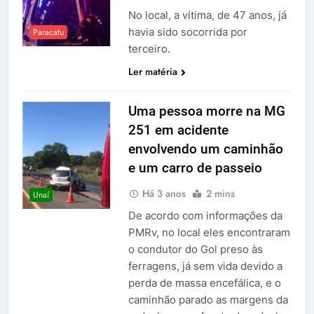
No local, a vítima, de 47 anos, já
havia sido socorrida por
Paracatu
terceiro.
Ler matéria
Uma pessoa morre na MG
251 em acidente
envolvendo um caminhão
e um carro de passeio
Há 3 anos
2 mins
Unaí
De acordo com informações da
PMRv, no local eles encontraram
o condutor do Gol preso às
ferragens, já sem vida devido a
perda de massa encefálica, e o
caminhão parado as margens da