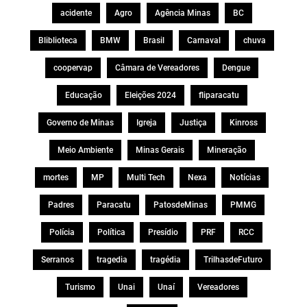
acidente
Agro
Agência Minas
BC
Bliblioteca
BMW
Brasil
Carnaval
chuva
coopervap
Câmara de Vereadores
Dengue
Educação
Eleições 2024
fliparacatu
Governo de Minas
Igreja
Justiça
Kinross
Meio Ambiente
Minas Gerais
Mineração
mortes
MP
Multi Tech
Nexa
Notícias
Padres
Paracatu
PatosdeMinas
PMMG
Polícia
Política
Presídio
PRF
RCC
Serranos
tragedia
tragédia
TrilhasdeFuturo
Turismo
Unai
Unaí
Vereadores