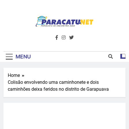
Skip
to
content
Paracatu.net –
Acompanhe as últimas notícias e vídeos,
além de tudo sobre esportes e
Portal De
entretenimento.
Notícias E
MENU
Informações – O
Home
Primeiro Do
Colisão envolvendo uma caminhonete e dois
Noroeste De
caminhões deixa feridos no distrito de Garapuava
Minas