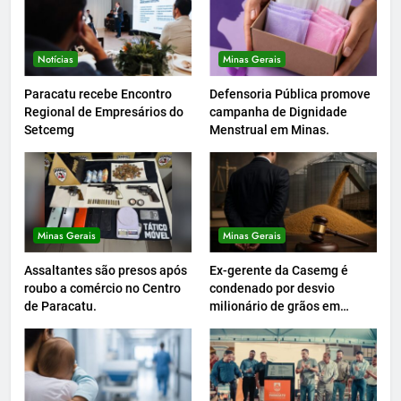
Notícias
Minas Gerais
Paracatu recebe Encontro
Defensoria Pública promove
Regional de Empresários do
campanha de Dignidade
Setcemg
Menstrual em Minas.
Minas Gerais
Minas Gerais
Assaltantes são presos após
Ex-gerente da Casemg é
roubo a comércio no Centro
condenado por desvio
de Paracatu.
milionário de grãos em
Paracatu.