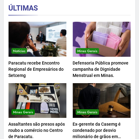
ÚLTIMAS
Notícias
Minas Gerais
Paracatu recebe Encontro
Defensoria Pública promove
Regional de Empresários do
campanha de Dignidade
Setcemg
Menstrual em Minas.
Minas Gerais
Minas Gerais
Assaltantes são presos após
Ex-gerente da Casemg é
roubo a comércio no Centro
condenado por desvio
de Paracatu.
milionário de grãos em