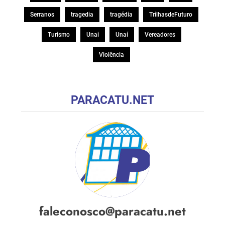
Serranos
tragedia
tragédia
TrilhasdeFuturo
Turismo
Unai
Unaí
Vereadores
Violência
PARACATU.NET
faleconosco@paracatu.net