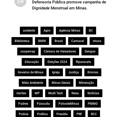
04
Defensoria Pública promove campanha de
Dignidade Menstrual em Minas.
acidente
Agro
Agência Minas
BC
Bliblioteca
BMW
Brasil
Carnaval
chuva
coopervap
Câmara de Vereadores
Dengue
Educação
Eleições 2024
fliparacatu
Governo de Minas
Igreja
Justiça
Kinross
Meio Ambiente
Minas Gerais
Mineração
mortes
MP
Multi Tech
Nexa
Notícias
Padres
Paracatu
PatosdeMinas
PMMG
Polícia
Política
Presídio
PRF
RCC