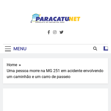
Skip
to
content
Paracatu.net –
Acompanhe as últimas notícias e vídeos,
além de tudo sobre esportes e
Portal De
entretenimento.
Notícias E
MENU
Informações – O
Home
Primeiro Do
Uma pessoa morre na MG 251 em acidente envolvendo
Noroeste De
um caminhão e um carro de passeio
Minas