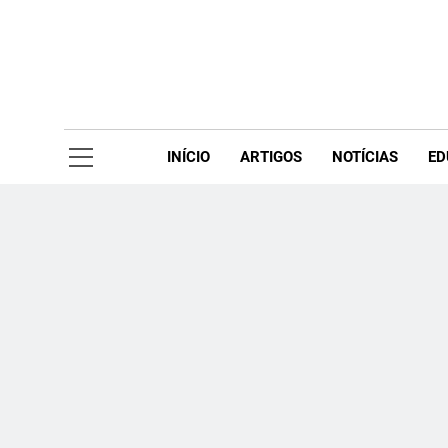
Skip
to
content
Acompanhe 
INÍCIO
ARTIGOS
NOTÍCIAS
ED