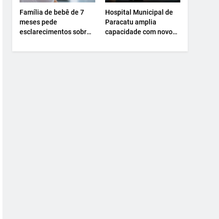
Família de bebê de 7
Hospital Municipal de
meses pede
Paracatu amplia
esclarecimentos sobre
capacidade com novo
atendimento e
Centro Cirúrgico.
transferência
hospitalar.