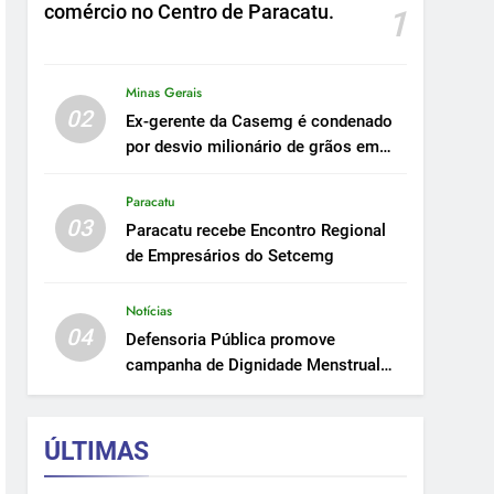
comércio no Centro de Paracatu.
1
Minas Gerais
02
Ex-gerente da Casemg é condenado
por desvio milionário de grãos em
Paracatu.
Paracatu
03
Paracatu recebe Encontro Regional
de Empresários do Setcemg
Notícias
04
Defensoria Pública promove
campanha de Dignidade Menstrual
em Minas.
ÚLTIMAS