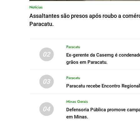
Notícias
Assaltantes são presos após roubo a comérc
Paracatu.
Paracatu
02
Ex-gerente da Casemg é condenado 
grãos em Paracatu.
Paracatu
03
Paracatu recebe Encontro Regiona
Minas Gerais
04
Defensoria Pública promove campa
em Minas.