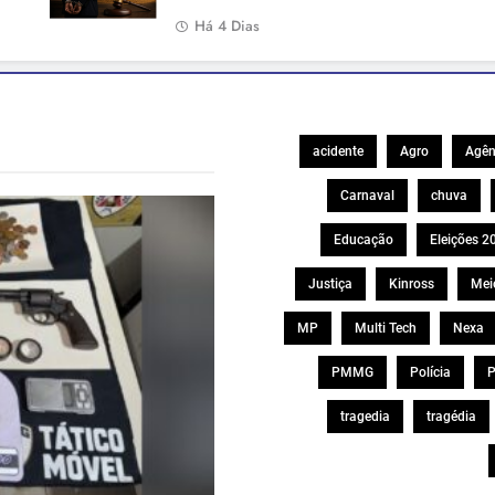
Há 4 Dias
acidente
Agro
Agên
Carnaval
chuva
Educação
Eleições 2
Justiça
Kinross
Mei
MP
Multi Tech
Nexa
PMMG
Polícia
P
tragedia
tragédia