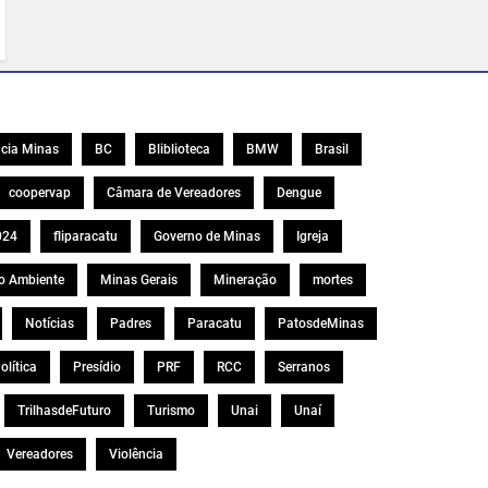
cia Minas
BC
Bliblioteca
BMW
Brasil
coopervap
Câmara de Vereadores
Dengue
024
fliparacatu
Governo de Minas
Igreja
o Ambiente
Minas Gerais
Mineração
mortes
Notícias
Padres
Paracatu
PatosdeMinas
olítica
Presídio
PRF
RCC
Serranos
TrilhasdeFuturo
Turismo
Unai
Unaí
Vereadores
Violência