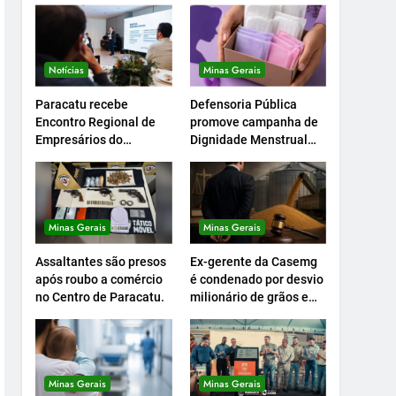
Notícias
Minas Gerais
Paracatu recebe
Defensoria Pública
Encontro Regional de
promove campanha de
Empresários do
Dignidade Menstrual
Setcemg
em Minas.
Minas Gerais
Minas Gerais
Assaltantes são presos
Ex-gerente da Casemg
após roubo a comércio
é condenado por desvio
no Centro de Paracatu.
milionário de grãos em
Paracatu.
Minas Gerais
Minas Gerais