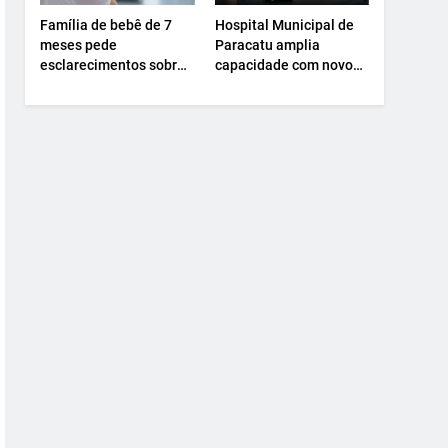
Família de bebê de 7
Hospital Municipal de
meses pede
Paracatu amplia
esclarecimentos sobre
capacidade com novo
atendimento e
Centro Cirúrgico.
transferência
hospitalar.