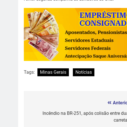
Tags:
Minas Gerais
Notícias
Anterio
Navegação
de
Incêndio na BR-251, após colisão entre du
carret
Post