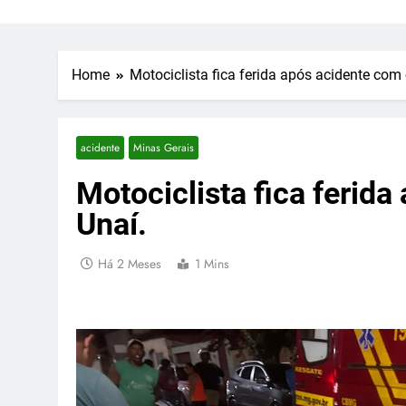
Home
Motociclista fica ferida após acidente com
acidente
Minas Gerais
Motociclista fica ferid
Unaí.
Há 2 Meses
1 Mins