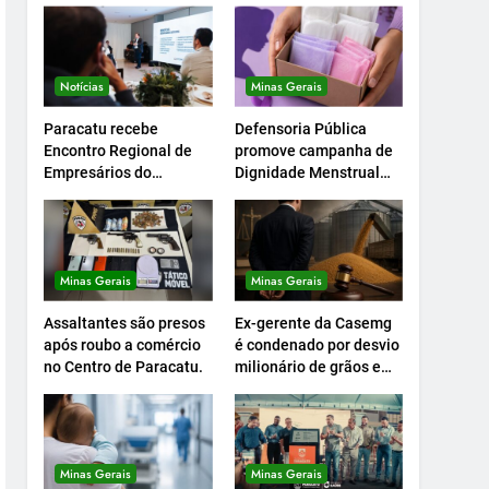
Notícias
Minas Gerais
Paracatu recebe
Defensoria Pública
Encontro Regional de
promove campanha de
Empresários do
Dignidade Menstrual
Setcemg
em Minas.
Minas Gerais
Minas Gerais
Assaltantes são presos
Ex-gerente da Casemg
após roubo a comércio
é condenado por desvio
no Centro de Paracatu.
milionário de grãos em
Paracatu.
Minas Gerais
Minas Gerais