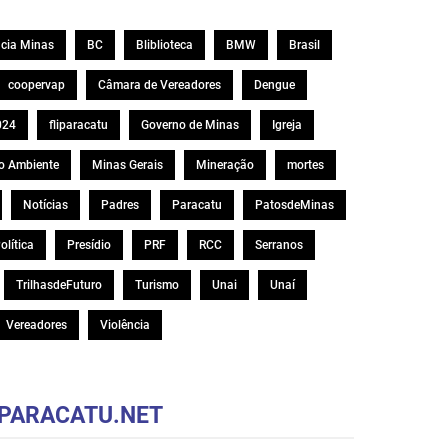
cia Minas
BC
Bliblioteca
BMW
Brasil
coopervap
Câmara de Vereadores
Dengue
024
fliparacatu
Governo de Minas
Igreja
o Ambiente
Minas Gerais
Mineração
mortes
Notícias
Padres
Paracatu
PatosdeMinas
olítica
Presídio
PRF
RCC
Serranos
TrilhasdeFuturo
Turismo
Unai
Unaí
Vereadores
Violência
PARACATU.NET