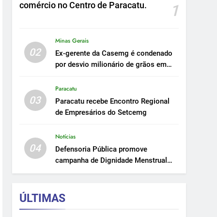
comércio no Centro de Paracatu.
1
Minas Gerais
02
Ex-gerente da Casemg é condenado
por desvio milionário de grãos em
Paracatu.
Paracatu
03
Paracatu recebe Encontro Regional
de Empresários do Setcemg
Notícias
04
Defensoria Pública promove
campanha de Dignidade Menstrual
em Minas.
ÚLTIMAS