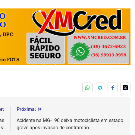
r:
Próxima:
as
Acidente na MG-190 deixa motociclista em estado
as.
grave após invasão de contramão.