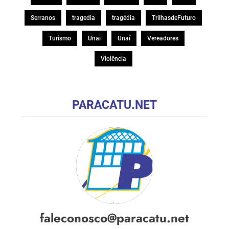
Serranos
tragedia
tragédia
TrilhasdeFuturo
Turismo
Unai
Unaí
Vereadores
Violência
PARACATU.NET
faleconosco@paracatu.net