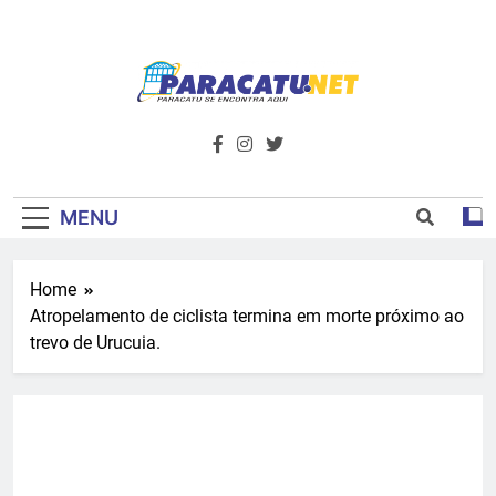
Skip
to
content
Paracatu.net –
Acompanhe as últimas notícias e vídeos,
além de tudo sobre esportes e
Portal De
entretenimento.
Notícias E
MENU
Informações – O
Home
Primeiro Do
Atropelamento de ciclista termina em morte próximo ao
Noroeste De
trevo de Urucuia.
Minas