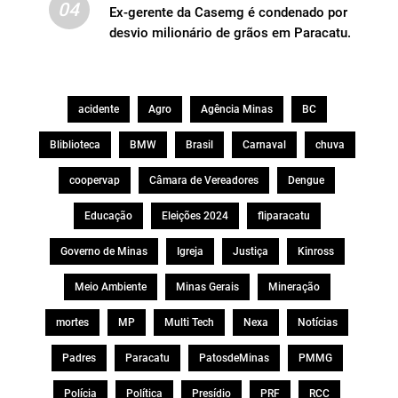
04
Ex-gerente da Casemg é condenado por
desvio milionário de grãos em Paracatu.
acidente
Agro
Agência Minas
BC
Bliblioteca
BMW
Brasil
Carnaval
chuva
coopervap
Câmara de Vereadores
Dengue
Educação
Eleições 2024
fliparacatu
Governo de Minas
Igreja
Justiça
Kinross
Meio Ambiente
Minas Gerais
Mineração
mortes
MP
Multi Tech
Nexa
Notícias
Padres
Paracatu
PatosdeMinas
PMMG
Polícia
Política
Presídio
PRF
RCC