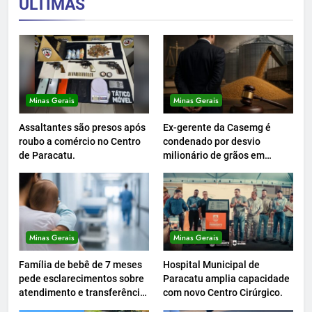
ÚLTIMAS
Minas Gerais
Minas Gerais
Assaltantes são presos após
Ex-gerente da Casemg é
roubo a comércio no Centro
condenado por desvio
de Paracatu.
milionário de grãos em
Paracatu.
Minas Gerais
Minas Gerais
Família de bebê de 7 meses
Hospital Municipal de
pede esclarecimentos sobre
Paracatu amplia capacidade
atendimento e transferência
com novo Centro Cirúrgico.
hospitalar.