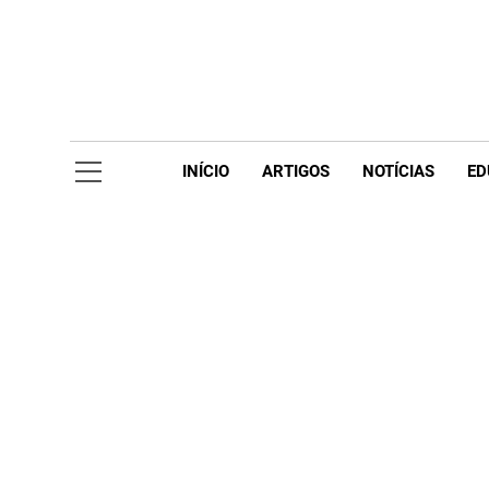
Skip
to
content
Acompanhe 
INÍCIO
ARTIGOS
NOTÍCIAS
ED