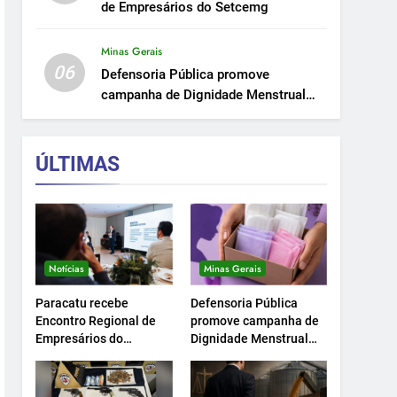
de Empresários do Setcemg
Minas Gerais
06
Defensoria Pública promove
campanha de Dignidade Menstrual
em Minas.
ÚLTIMAS
Notícias
Minas Gerais
Paracatu recebe
Defensoria Pública
Encontro Regional de
promove campanha de
Empresários do
Dignidade Menstrual
Setcemg
em Minas.