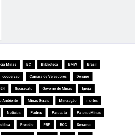
cia Minas
BC
Bliblioteca
BMW
Brasil
coopervap
Câmara de Vereadores
Dengue
024
fliparacatu
Governo de Minas
Igreja
o Ambiente
Minas Gerais
Mineração
mortes
Notícias
Padres
Paracatu
PatosdeMinas
olítica
Presídio
PRF
RCC
Serranos