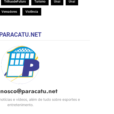
TrilhasdeFuturo
Turismo
Unai
Unaí
Vereadores
Violência
PARACATU.NET
onosco@paracatu.net
otícias e vídeos, além de tudo sobre esportes e
entretenimento.