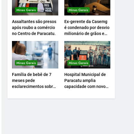
Minas Gerais
Minas Gerais
Assaltantes são presos
Ex-gerente da Casemg
após roubo a comércio
é condenado por desvio
no Centro de Paracatu.
milionário de grãos em
Paracatu.
Minas Gerais
Minas Gerais
Família de bebê de 7
Hospital Municipal de
meses pede
Paracatu amplia
esclarecimentos sobre
capacidade com novo
atendimento e
Centro Cirúrgico.
transferência
hospitalar.