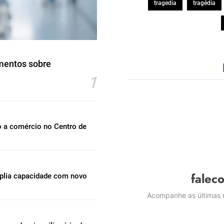
tragedia
tragédia
mentos sobre
1
o a comércio no Centro de
falec
mplia capacidade com novo
Acompanhe as últimas n