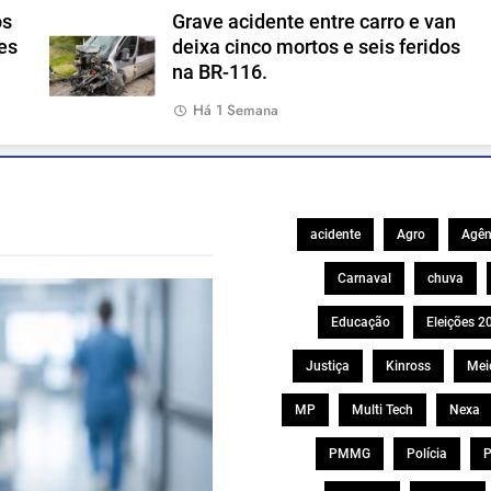
os
Grave acidente entre carro e van
es
deixa cinco mortos e seis feridos
na BR-116.
Há 1 Semana
acidente
Agro
Agên
Carnaval
chuva
Educação
Eleições 2
Justiça
Kinross
Mei
MP
Multi Tech
Nexa
PMMG
Polícia
P