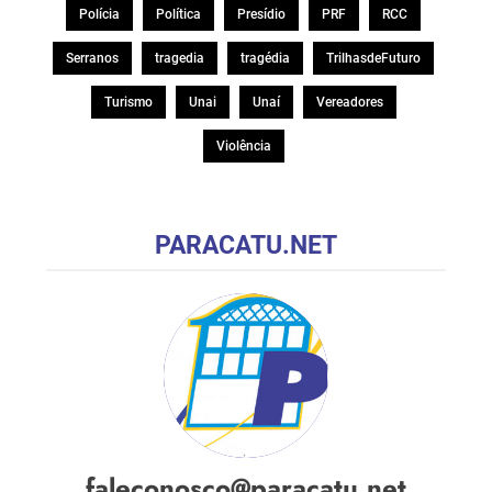
Polícia
Política
Presídio
PRF
RCC
Serranos
tragedia
tragédia
TrilhasdeFuturo
Turismo
Unai
Unaí
Vereadores
Violência
PARACATU.NET
faleconosco@paracatu.net