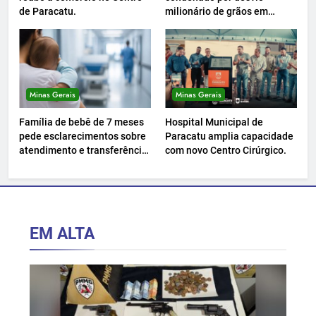
de Paracatu.
milionário de grãos em
Paracatu.
Minas Gerais
Minas Gerais
Família de bebê de 7 meses
Hospital Municipal de
pede esclarecimentos sobre
Paracatu amplia capacidade
atendimento e transferência
com novo Centro Cirúrgico.
hospitalar.
EM ALTA