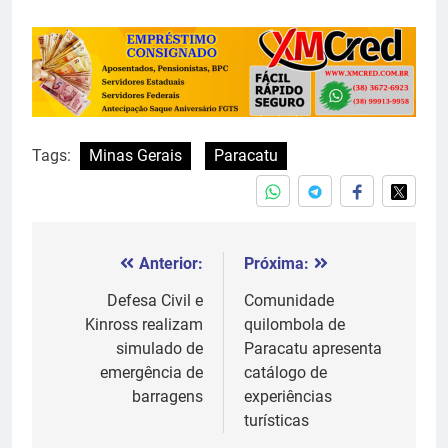
Tags:
Minas Gerais
Paracatu
Anterior:
Próxima:
Navegação
de
Defesa Civil e
Comunidade
Kinross realizam
quilombola de
Post
simulado de
Paracatu apresenta
emergência de
catálogo de
barragens
experiências
turísticas