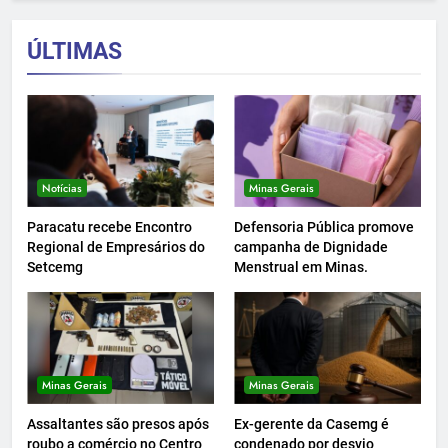
ÚLTIMAS
Notícias
Minas Gerais
Paracatu recebe Encontro
Defensoria Pública promove
Regional de Empresários do
campanha de Dignidade
Setcemg
Menstrual em Minas.
Minas Gerais
Minas Gerais
Assaltantes são presos após
Ex-gerente da Casemg é
roubo a comércio no Centro
condenado por desvio