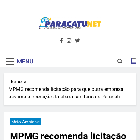
Skip
to
content
Paracatu.net –
Acompanhe as últimas notícias e vídeos,
além de tudo sobre esportes e
Portal De
entretenimento.
Notícias E
MENU
Informações – O
Home
Primeiro Do
MPMG recomenda licitação para que outra empresa
Noroeste De
assuma a operação do aterro sanitário de Paracatu
Minas
Meio Ambiente
MPMG recomenda licitação