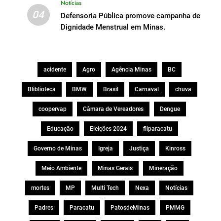
Notícias
04
Defensoria Pública promove campanha de
Dignidade Menstrual em Minas.
acidente
Agro
Agência Minas
BC
Bliblioteca
BMW
Brasil
Carnaval
chuva
coopervap
Câmara de Vereadores
Dengue
Educação
Eleições 2024
fliparacatu
Governo de Minas
Igreja
Justiça
Kinross
Meio Ambiente
Minas Gerais
Mineração
mortes
MP
Multi Tech
Nexa
Notícias
Padres
Paracatu
PatosdeMinas
PMMG