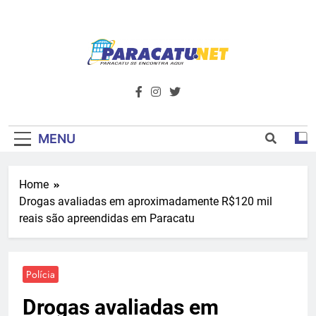
Skip
to
content
Paracatu.net –
Acompanhe as últimas notícias e vídeos,
além de tudo sobre esportes e
Portal De
entretenimento.
Notícias E
MENU
Informações – O
Home
Primeiro Do
Drogas avaliadas em aproximadamente R$120 mil
Noroeste De
reais são apreendidas em Paracatu
Minas
Polícia
Drogas avaliadas em