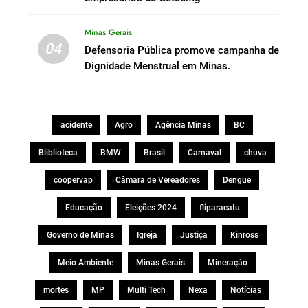
Minas Gerais
04
Defensoria Pública promove campanha de
Dignidade Menstrual em Minas.
acidente
Agro
Agência Minas
BC
Bliblioteca
BMW
Brasil
Carnaval
chuva
coopervap
Câmara de Vereadores
Dengue
Educação
Eleições 2024
fliparacatu
Governo de Minas
Igreja
Justiça
Kinross
Meio Ambiente
Minas Gerais
Mineração
mortes
MP
Multi Tech
Nexa
Notícias