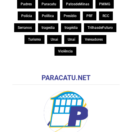
Padres
Paracatu
PatosdeMinas
PMMG
Polícia
Política
Presídio
PRF
RCC
Serranos
tragedia
tragédia
TrilhasdeFuturo
Turismo
Unai
Unaí
Vereadores
Violência
PARACATU.NET