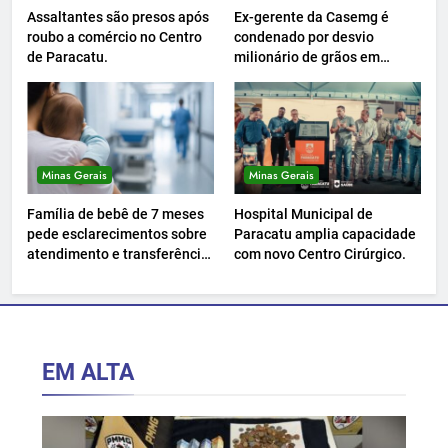
Assaltantes são presos após
Ex-gerente da Casemg é
roubo a comércio no Centro
condenado por desvio
de Paracatu.
milionário de grãos em
Paracatu.
Minas Gerais
Minas Gerais
Família de bebê de 7 meses
Hospital Municipal de
pede esclarecimentos sobre
Paracatu amplia capacidade
atendimento e transferência
com novo Centro Cirúrgico.
hospitalar.
EM ALTA