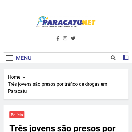
Skip
to
content
Paracatu.net –
Acompanhe as últimas notícias e vídeos,
além de tudo sobre esportes e
Portal De
entretenimento.
Notícias E
MENU
Informações – O
Home
Primeiro Do
Três jovens são presos por tráfico de drogas em
Noroeste De
Paracatu
Minas
Polícia
Três jovens são presos por