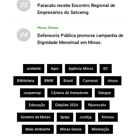
03
Paracatu recebe Encontro Regional de
Empresários do Setcemg
Minas Gerais
04
Defensoria Pública promove campanha de
Dignidade Menstrual em Minas.
acidente
Agro
Agência Minas
BC
Bliblioteca
BMW
Brasil
Carnaval
chuva
coopervap
Câmara de Vereadores
Dengue
Educação
Eleições 2024
fliparacatu
Governo de Minas
Igreja
Justiça
Kinross
Meio Ambiente
Minas Gerais
Mineração