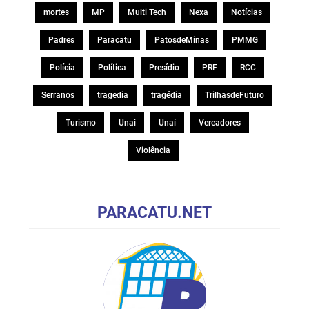
mortes
MP
Multi Tech
Nexa
Notícias
Padres
Paracatu
PatosdeMinas
PMMG
Polícia
Política
Presídio
PRF
RCC
Serranos
tragedia
tragédia
TrilhasdeFuturo
Turismo
Unai
Unaí
Vereadores
Violência
PARACATU.NET