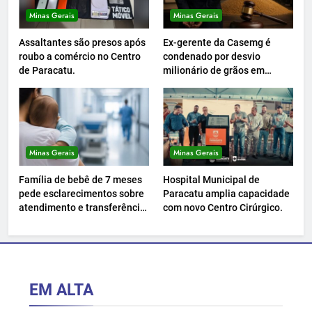
Minas Gerais
Minas Gerais
Assaltantes são presos após
Ex-gerente da Casemg é
roubo a comércio no Centro
condenado por desvio
de Paracatu.
milionário de grãos em
Paracatu.
Minas Gerais
Minas Gerais
Família de bebê de 7 meses
Hospital Municipal de
pede esclarecimentos sobre
Paracatu amplia capacidade
atendimento e transferência
com novo Centro Cirúrgico.
hospitalar.
EM ALTA