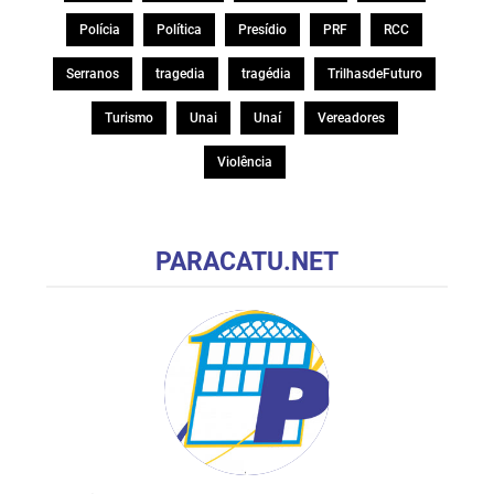
Polícia
Política
Presídio
PRF
RCC
Serranos
tragedia
tragédia
TrilhasdeFuturo
Turismo
Unai
Unaí
Vereadores
Violência
PARACATU.NET