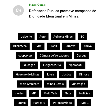
Minas Gerais
04
Defensoria Pública promove campanha de
Dignidade Menstrual em Minas.
acidente
Agro
Agência Minas
BC
Bliblioteca
BMW
Brasil
Carnaval
chuva
coopervap
Câmara de Vereadores
Dengue
Educação
Eleições 2024
fliparacatu
Governo de Minas
Igreja
Justiça
Kinross
Meio Ambiente
Minas Gerais
Mineração
mortes
MP
Multi Tech
Nexa
Notícias
Padres
Paracatu
PatosdeMinas
PMMG