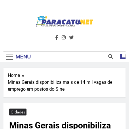
Skip
to
content
Paracatu.net –
Acompanhe as últimas notícias e vídeos,
além de tudo sobre esportes e
Portal De
entretenimento.
Notícias E
MENU
Informações – O
Home
Primeiro Do
Minas Gerais disponibiliza mais de 14 mil vagas de
Noroeste De
emprego em postos do Sine
Minas
Cidades
Minas Gerais disponibiliza