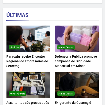
ÚLTIMAS
Notícias
Minas Gerais
Paracatu recebe Encontro
Defensoria Pública promove
Regional de Empresários do
campanha de Dignidade
Setcemg
Menstrual em Minas.
Minas Gerais
Minas Gerais
Assaltantes são presos após
Ex-gerente da Casemg é