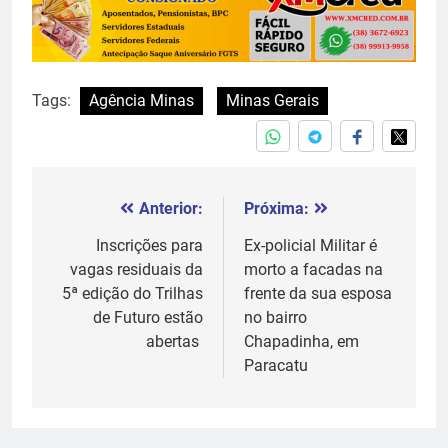
Tags:
Agência Minas
Minas Gerais
Anterior:
Próxima:
Navegação
de
Inscrições para
Ex-policial Militar é
vagas residuais da
morto a facadas na
Post
5ª edição do Trilhas
frente da sua esposa
de Futuro estão
no bairro
abertas
Chapadinha, em
Paracatu