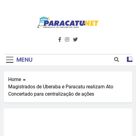
Skip
to
content
Paracatu.net –
Acompanhe as últimas notícias e vídeos,
além de tudo sobre esportes e
Portal De
entretenimento.
Notícias E
MENU
Informações – O
Home
Primeiro Do
Magistrados de Uberaba e Paracatu realizam Ato
Noroeste De
Concertado para centralização de ações
Minas