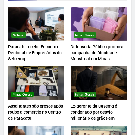
Notícias
Minas Gerais
Paracatu recebe Encontro
Defensoria Pública promove
Regional de Empresários do
campanha de Dignidade
Setcemg
Menstrual em Minas.
Minas Gerais
Minas Gerais
Assaltantes são presos após
Ex-gerente da Casemg é
roubo a comércio no Centro
condenado por desvio
de Paracatu.
milionário de grãos em
Paracatu.