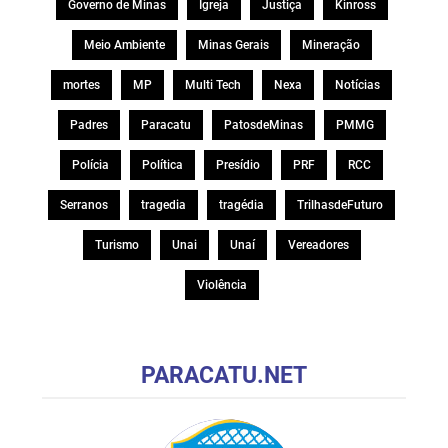
Governo de Minas
Igreja
Justiça
Kinross
Meio Ambiente
Minas Gerais
Mineração
mortes
MP
Multi Tech
Nexa
Notícias
Padres
Paracatu
PatosdeMinas
PMMG
Polícia
Política
Presídio
PRF
RCC
Serranos
tragedia
tragédia
TrilhasdeFuturo
Turismo
Unai
Unaí
Vereadores
Violência
PARACATU.NET