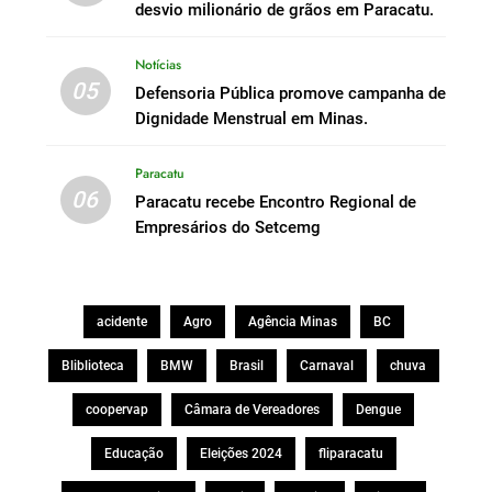
desvio milionário de grãos em Paracatu.
Notícias
05
Defensoria Pública promove campanha de
Dignidade Menstrual em Minas.
Paracatu
06
Paracatu recebe Encontro Regional de
Empresários do Setcemg
acidente
Agro
Agência Minas
BC
Bliblioteca
BMW
Brasil
Carnaval
chuva
coopervap
Câmara de Vereadores
Dengue
Educação
Eleições 2024
fliparacatu