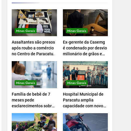
Minas Gerais
Minas Gerais
Assaltantes são presos
Ex-gerente da Casemg
após roubo a comércio
é condenado por desvio
no Centro de Paracatu.
milionário de grãos em
Paracatu.
Minas Gerais
Minas Gerais
Família de bebê de 7
Hospital Municipal de
meses pede
Paracatu amplia
esclarecimentos sobre
capacidade com novo
atendimento e
Centro Cirúrgico.
transferência
hospitalar.