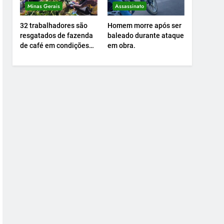
Minas Gerais
Assassinato
32 trabalhadores são
Homem morre após ser
resgatados de fazenda
baleado durante ataque
de café em condições
em obra.
análogas à escravidão.