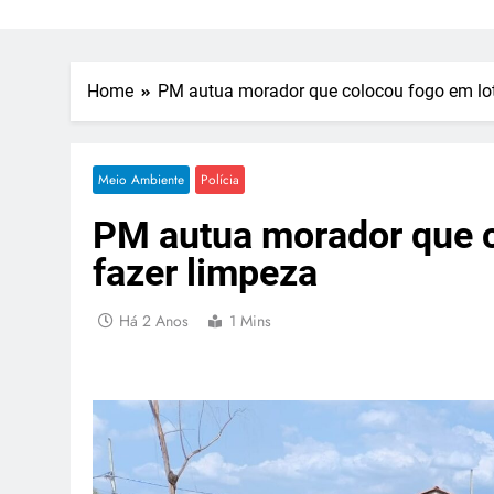
Home
PM autua morador que colocou fogo em lot
Meio Ambiente
Polícia
PM autua morador que c
fazer limpeza
Há 2 Anos
1 Mins