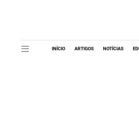
Skip
to
content
Acompanhe 
INÍCIO
ARTIGOS
NOTÍCIAS
ED