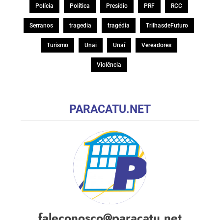
Polícia
Política
Presídio
PRF
RCC
Serranos
tragedia
tragédia
TrilhasdeFuturo
Turismo
Unai
Unaí
Vereadores
Violência
PARACATU.NET
faleconosco@paracatu.net