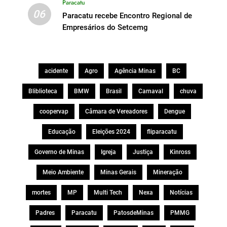
Paracatu
06
Paracatu recebe Encontro Regional de
Empresários do Setcemg
acidente
Agro
Agência Minas
BC
Bliblioteca
BMW
Brasil
Carnaval
chuva
coopervap
Câmara de Vereadores
Dengue
Educação
Eleições 2024
fliparacatu
Governo de Minas
Igreja
Justiça
Kinross
Meio Ambiente
Minas Gerais
Mineração
mortes
MP
Multi Tech
Nexa
Notícias
Padres
Paracatu
PatosdeMinas
PMMG