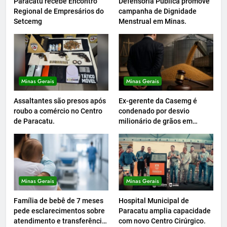
Paracatu recebe Encontro
Defensoria Pública promove
Regional de Empresários do
campanha de Dignidade
Setcemg
Menstrual em Minas.
Minas Gerais
Minas Gerais
Assaltantes são presos após
Ex-gerente da Casemg é
roubo a comércio no Centro
condenado por desvio
de Paracatu.
milionário de grãos em
Paracatu.
Minas Gerais
Minas Gerais
Família de bebê de 7 meses
Hospital Municipal de
pede esclarecimentos sobre
Paracatu amplia capacidade
atendimento e transferência
com novo Centro Cirúrgico.