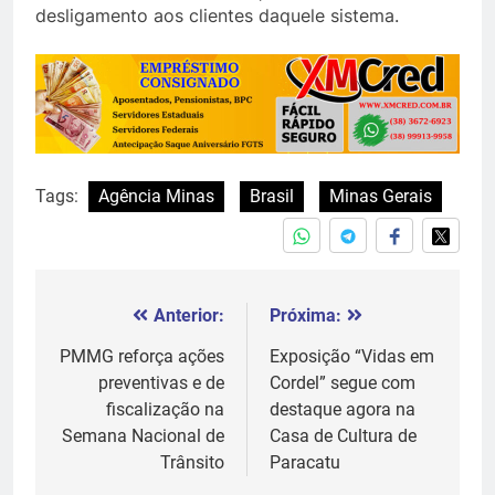
desligamento aos clientes daquele sistema.
Tags:
Agência Minas
Brasil
Minas Gerais
Anterior:
Próxima:
Navegação
de
PMMG reforça ações
Exposição “Vidas em
preventivas e de
Cordel” segue com
Post
fiscalização na
destaque agora na
Semana Nacional de
Casa de Cultura de
Trânsito
Paracatu