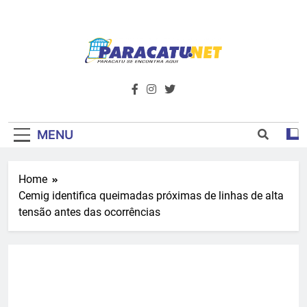
Skip
to
content
Paracatu.net –
Acompanhe as últimas notícias e vídeos,
além de tudo sobre esportes e
Portal De
entretenimento.
Notícias E
MENU
Informações – O
Home
Primeiro Do
Cemig identifica queimadas próximas de linhas de alta
Noroeste De
tensão antes das ocorrências
Minas