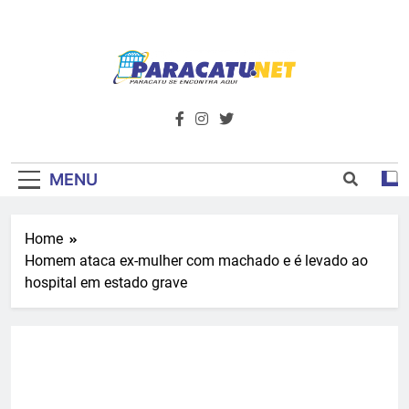
Skip
to
content
Paracatu.net –
Acompanhe as últimas notícias e vídeos,
além de tudo sobre esportes e
Portal De
entretenimento.
Notícias E
MENU
Informações – O
Home
Primeiro Do
Homem ataca ex-mulher com machado e é levado ao
Noroeste De
hospital em estado grave
Minas