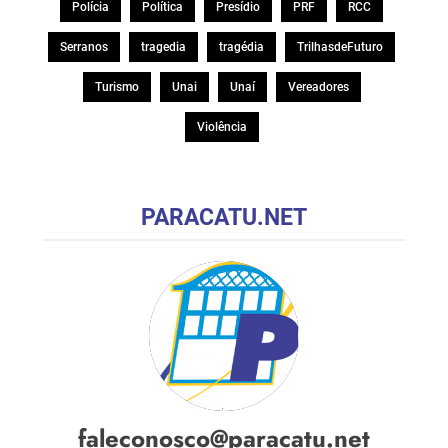
Polícia
Política
Presídio
PRF
RCC
Serranos
tragedia
tragédia
TrilhasdeFuturo
Turismo
Unai
Unaí
Vereadores
Violência
PARACATU.NET
faleconosco@paracatu.net