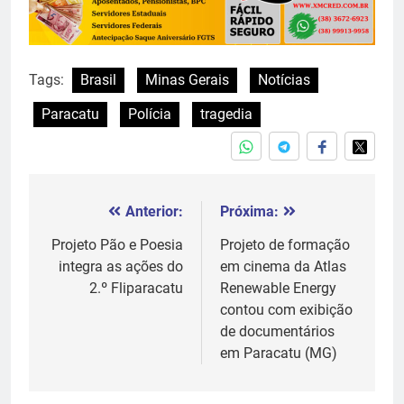
Tags:
Brasil
Minas Gerais
Notícias
Paracatu
Polícia
tragedia
Anterior:
Próxima:
Navegação
de
Projeto Pão e Poesia
Projeto de formação
integra as ações do
em cinema da Atlas
Post
2.º Fliparacatu
Renewable Energy
contou com exibição
de documentários
em Paracatu (MG)