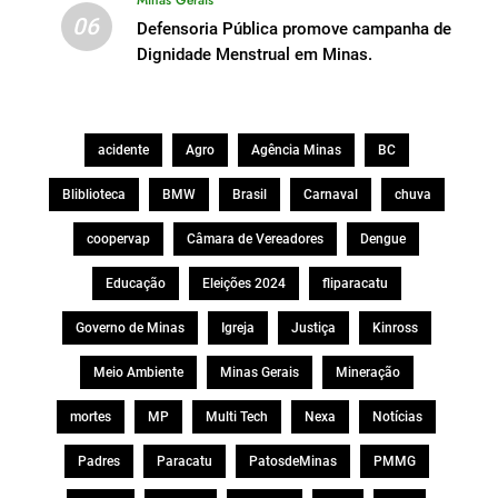
Minas Gerais
06
Defensoria Pública promove campanha de
Dignidade Menstrual em Minas.
acidente
Agro
Agência Minas
BC
Bliblioteca
BMW
Brasil
Carnaval
chuva
coopervap
Câmara de Vereadores
Dengue
Educação
Eleições 2024
fliparacatu
Governo de Minas
Igreja
Justiça
Kinross
Meio Ambiente
Minas Gerais
Mineração
mortes
MP
Multi Tech
Nexa
Notícias
Padres
Paracatu
PatosdeMinas
PMMG