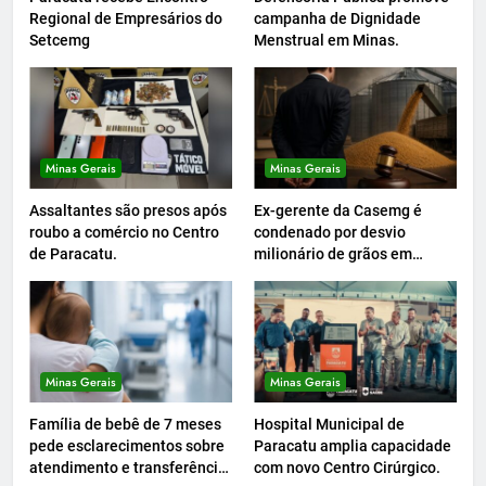
Regional de Empresários do
campanha de Dignidade
Setcemg
Menstrual em Minas.
Minas Gerais
Minas Gerais
Assaltantes são presos após
Ex-gerente da Casemg é
roubo a comércio no Centro
condenado por desvio
de Paracatu.
milionário de grãos em
Paracatu.
Minas Gerais
Minas Gerais
Família de bebê de 7 meses
Hospital Municipal de
pede esclarecimentos sobre
Paracatu amplia capacidade
atendimento e transferência
com novo Centro Cirúrgico.