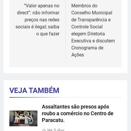
de
“Valor apenas no
Membros do
direct”: não informar
Conselho Municipal
Post
preços nas redes
de Transparência e
sociais é ilegal; saiba
Controle Social
o que fazer
elegem Diretoria
Executiva e discutem
Cronograma de
Ações
VEJA TAMBÉM
Assaltantes são presos após
roubo a comércio no Centro de
Paracatu.
Há 3 dias