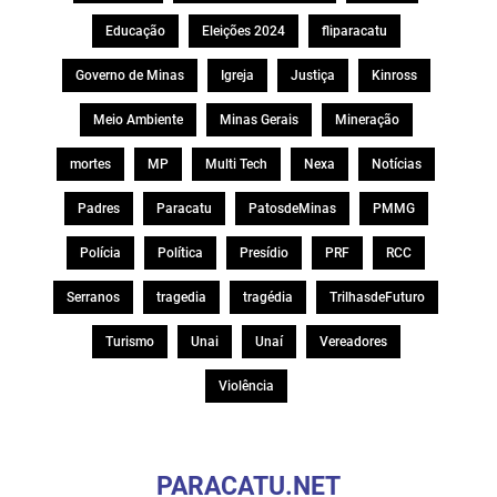
Educação
Eleições 2024
fliparacatu
Governo de Minas
Igreja
Justiça
Kinross
Meio Ambiente
Minas Gerais
Mineração
mortes
MP
Multi Tech
Nexa
Notícias
Padres
Paracatu
PatosdeMinas
PMMG
Polícia
Política
Presídio
PRF
RCC
Serranos
tragedia
tragédia
TrilhasdeFuturo
Turismo
Unai
Unaí
Vereadores
Violência
PARACATU.NET