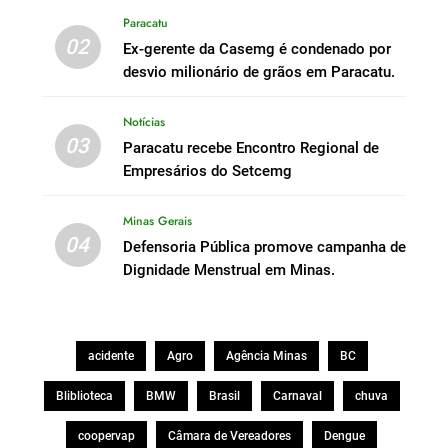
Paracatu
02
Ex-gerente da Casemg é condenado por
desvio milionário de grãos em Paracatu.
Notícias
03
Paracatu recebe Encontro Regional de
Empresários do Setcemg
Minas Gerais
04
Defensoria Pública promove campanha de
Dignidade Menstrual em Minas.
acidente
Agro
Agência Minas
BC
Bliblioteca
BMW
Brasil
Carnaval
chuva
coopervap
Câmara de Vereadores
Dengue