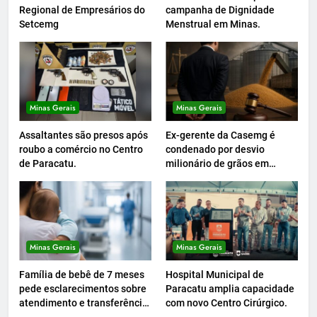
Regional de Empresários do
campanha de Dignidade
Setcemg
Menstrual em Minas.
Minas Gerais
Minas Gerais
Assaltantes são presos após
Ex-gerente da Casemg é
roubo a comércio no Centro
condenado por desvio
de Paracatu.
milionário de grãos em
Paracatu.
Minas Gerais
Minas Gerais
Família de bebê de 7 meses
Hospital Municipal de
pede esclarecimentos sobre
Paracatu amplia capacidade
atendimento e transferência
com novo Centro Cirúrgico.