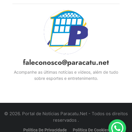
faleconosco@paracatu.net
Acompanhe as últimas notícias e vídeos, além de tudo
sobre esportes e entretenimento.
© 2026. Portal de Notícias Paracatu.Net - Todos os direitos
reservados .
Política De Privacidade
Política De Cookies