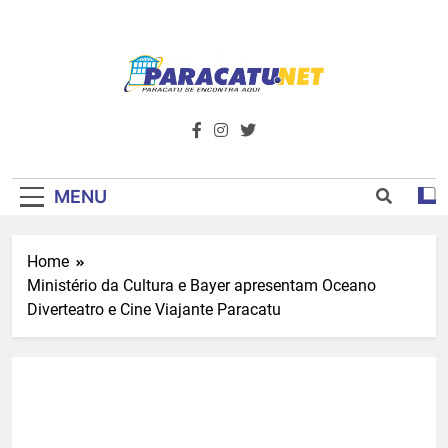
Skip
to
content
Paracatu.net –
Acompanhe as últimas notícias e vídeos,
além de tudo sobre esportes e
Portal De
entretenimento.
Notícias E
MENU
Informações – O
Home
Primeiro Do
Ministério da Cultura e Bayer apresentam Oceano
Noroeste De
Diverteatro e Cine Viajante Paracatu
Minas