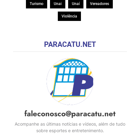
Turismo
Unai
Unaí
Vereadores
Violência
PARACATU.NET
faleconosco@paracatu.net
Acompanhe as últimas notícias e vídeos, além de tudo
sobre esportes e entretenimento.