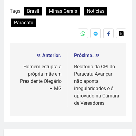
Tags:
Brasil
Minas Gerais
Notícias
Paracatu
Anterior:
Próxima:
Navegação
de
Homem estupra a
Relatório da CPI do
própria mãe em
Paracatu Avançar
Post
Presidente Olegário
não aponta
– MG
irregularidades e é
aprovado na Câmara
de Vereadores