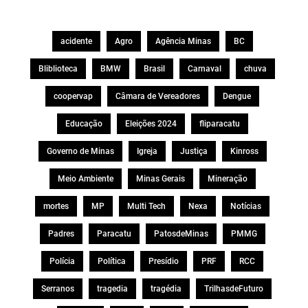
acidente
Agro
Agência Minas
BC
Bliblioteca
BMW
Brasil
Carnaval
chuva
coopervap
Câmara de Vereadores
Dengue
Educação
Eleições 2024
fliparacatu
Governo de Minas
Igreja
Justiça
Kinross
Meio Ambiente
Minas Gerais
Mineração
mortes
MP
Multi Tech
Nexa
Notícias
Padres
Paracatu
PatosdeMinas
PMMG
Polícia
Política
Presídio
PRF
RCC
Serranos
tragedia
tragédia
TrilhasdeFuturo