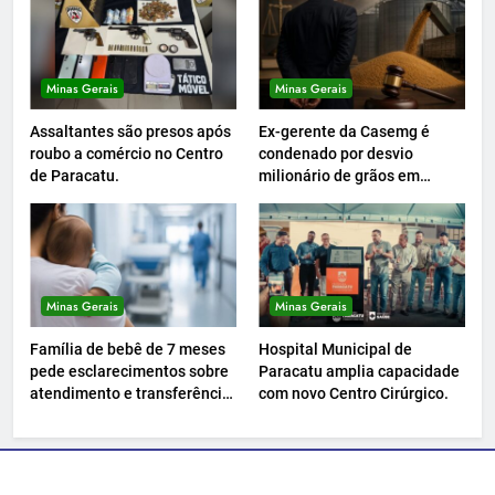
Minas Gerais
Minas Gerais
Assaltantes são presos após
Ex-gerente da Casemg é
roubo a comércio no Centro
condenado por desvio
de Paracatu.
milionário de grãos em
Paracatu.
Minas Gerais
Minas Gerais
Família de bebê de 7 meses
Hospital Municipal de
pede esclarecimentos sobre
Paracatu amplia capacidade
atendimento e transferência
com novo Centro Cirúrgico.
hospitalar.