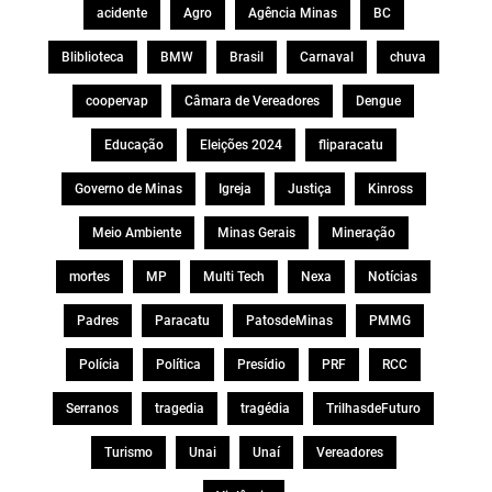
acidente
Agro
Agência Minas
BC
Bliblioteca
BMW
Brasil
Carnaval
chuva
coopervap
Câmara de Vereadores
Dengue
Educação
Eleições 2024
fliparacatu
Governo de Minas
Igreja
Justiça
Kinross
Meio Ambiente
Minas Gerais
Mineração
mortes
MP
Multi Tech
Nexa
Notícias
Padres
Paracatu
PatosdeMinas
PMMG
Polícia
Política
Presídio
PRF
RCC
Serranos
tragedia
tragédia
TrilhasdeFuturo
Turismo
Unai
Unaí
Vereadores