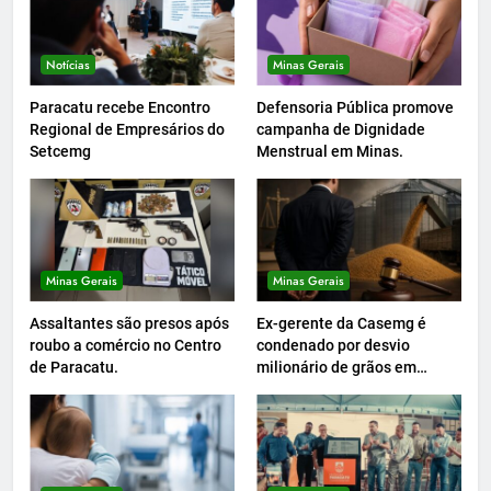
Notícias
Minas Gerais
Paracatu recebe Encontro
Defensoria Pública promove
Regional de Empresários do
campanha de Dignidade
Setcemg
Menstrual em Minas.
Minas Gerais
Minas Gerais
Assaltantes são presos após
Ex-gerente da Casemg é
roubo a comércio no Centro
condenado por desvio
de Paracatu.
milionário de grãos em
Paracatu.