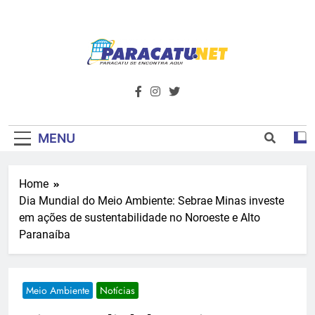
Skip
to
content
Paracatu.net –
Acompanhe as últimas notícias e vídeos,
além de tudo sobre esportes e
Portal De
entretenimento.
Notícias E
MENU
Informações – O
Home
Primeiro Do
Dia Mundial do Meio Ambiente: Sebrae Minas investe
Noroeste De
em ações de sustentabilidade no Noroeste e Alto
Paranaíba
Minas
Meio Ambiente
Notícias