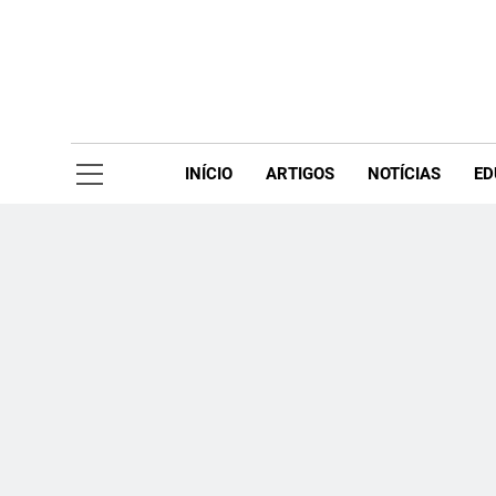
Skip
to
content
Acompanhe 
INÍCIO
ARTIGOS
NOTÍCIAS
ED