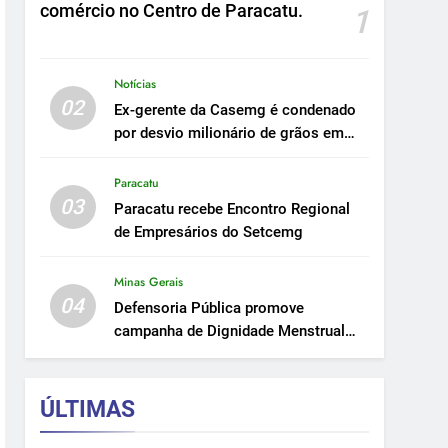
comércio no Centro de Paracatu.
1
Notícias
02
Ex-gerente da Casemg é condenado
por desvio milionário de grãos em
Paracatu.
Paracatu
03
Paracatu recebe Encontro Regional
de Empresários do Setcemg
Minas Gerais
04
Defensoria Pública promove
campanha de Dignidade Menstrual
em Minas.
ÚLTIMAS