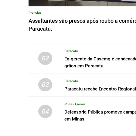
Notícias
Assaltantes são presos após roubo a comérc
Paracatu.
Paracatu
02
Ex-gerente da Casemg é condenado 
grãos em Paracatu.
Paracatu
03
Paracatu recebe Encontro Regiona
Minas Gerais
04
Defensoria Pública promove campa
em Minas.