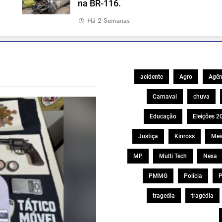
na BR-116.
Há 2 Semanas
acidente
Agro
Agên
Carnaval
chuva
Educação
Eleições 2
Justiça
Kinross
Mei
MP
Multi Tech
Nexa
PMMG
Polícia
P
tragedia
tragédia