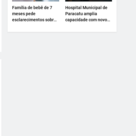
Família de bebê de 7
Hospital Municipal de
meses pede
Paracatu amplia
esclarecimentos sobre
capacidade com novo
atendimento e
Centro Cirúrgico.
transferência
hospitalar.