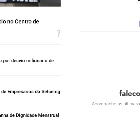
io no Centro de
1
por desvio milionário de
falec
l de Empresários do Setcemg
Acompanhe as últimas n
nha de Dignidade Menstrual