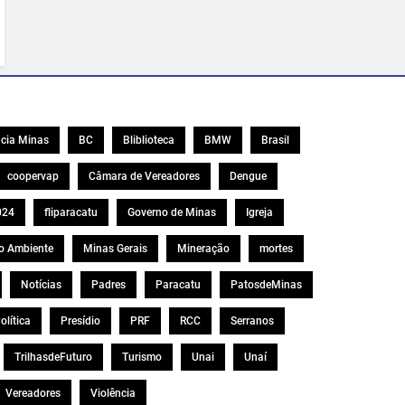
cia Minas
BC
Bliblioteca
BMW
Brasil
coopervap
Câmara de Vereadores
Dengue
024
fliparacatu
Governo de Minas
Igreja
o Ambiente
Minas Gerais
Mineração
mortes
Notícias
Padres
Paracatu
PatosdeMinas
olítica
Presídio
PRF
RCC
Serranos
TrilhasdeFuturo
Turismo
Unai
Unaí
Vereadores
Violência