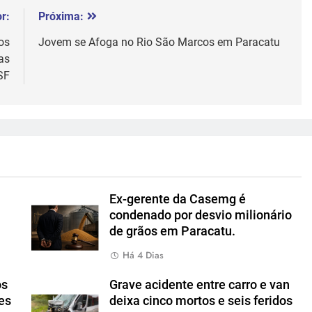
r:
Próxima:
os
Jovem se Afoga no Rio São Marcos em Paracatu
as
SF
Ex-gerente da Casemg é
condenado por desvio milionário
de grãos em Paracatu.
Há 4 Dias
os
Grave acidente entre carro e van
es
deixa cinco mortos e seis feridos