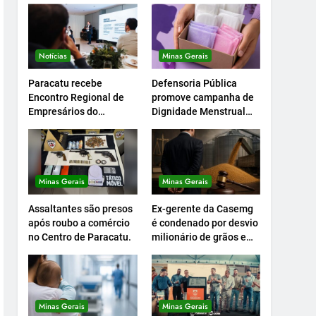
Notícias
Minas Gerais
Paracatu recebe
Defensoria Pública
Encontro Regional de
promove campanha de
Empresários do
Dignidade Menstrual
Setcemg
em Minas.
Minas Gerais
Minas Gerais
Assaltantes são presos
Ex-gerente da Casemg
após roubo a comércio
é condenado por desvio
no Centro de Paracatu.
milionário de grãos em
Paracatu.
Minas Gerais
Minas Gerais