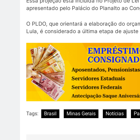
Essa projeção está incluída no Projeto de Le
apresentado pelo Palácio do Planalto ao Con
O PLDO, que orientará a elaboração do orça
Lula, é considerado a última etapa de ajuste
Tags:
Brasil
Minas Gerais
Notícias
Pa