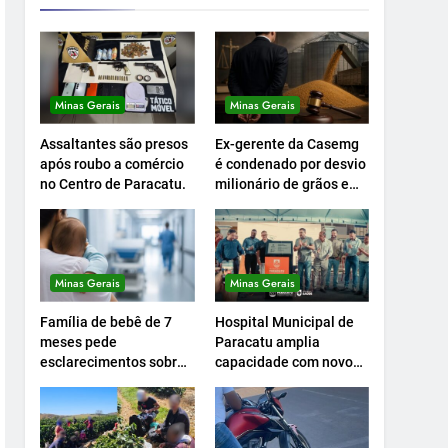
Minas Gerais
Minas Gerais
Assaltantes são presos
Ex-gerente da Casemg
após roubo a comércio
é condenado por desvio
no Centro de Paracatu.
milionário de grãos em
Paracatu.
Minas Gerais
Minas Gerais
Família de bebê de 7
Hospital Municipal de
meses pede
Paracatu amplia
esclarecimentos sobre
capacidade com novo
atendimento e
Centro Cirúrgico.
transferência
hospitalar.