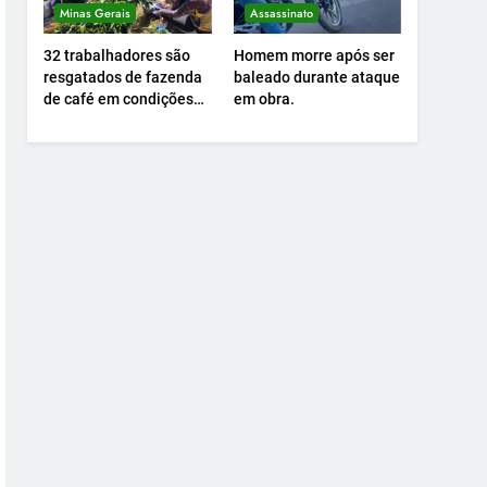
Minas Gerais
Assassinato
32 trabalhadores são
Homem morre após ser
resgatados de fazenda
baleado durante ataque
de café em condições
em obra.
análogas à escravidão.