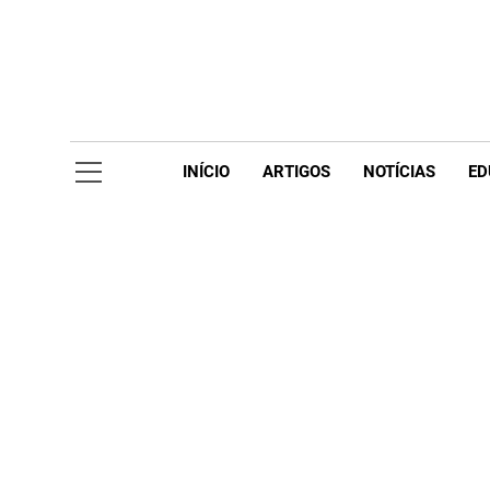
Skip
to
content
Acompanhe 
INÍCIO
ARTIGOS
NOTÍCIAS
ED