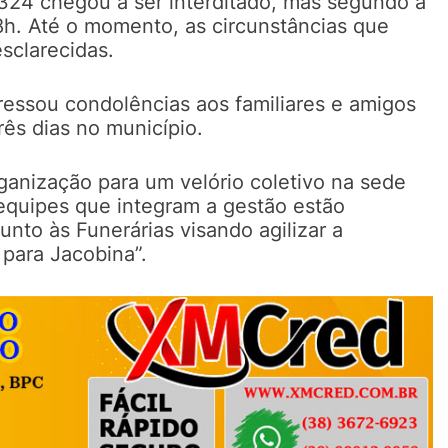
324 chegou a ser interditado, mas segundo a
s 8h. Até o momento, as circunstâncias que
sclarecidas.
ressou condolências aos familiares e amigos
três dias no município.
organização para um velório coletivo na sede
 equipes que integram a gestão estão
to às Funerárias visando agilizar a
 para Jacobina”.