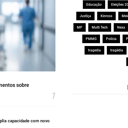
Educação
Eleições 2
Justiça
Kinross
Mei
MP
Multi Tech
Nexa
PMMG
Polícia
P
tragedia
tragédia
mentos sobre
1
mplia capacidade com novo