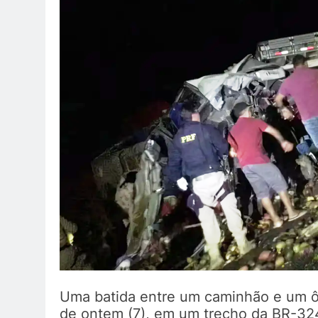
Uma batida entre um caminhão e um ô
de ontem (7), em um trecho da BR-324