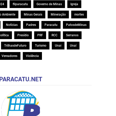
024
fliparacatu
Governo de Minas
Igreja
o Ambiente
Minas Gerais
Mineração
mortes
Notícias
Padres
Paracatu
PatosdeMinas
olítica
Presídio
PRF
RCC
Serranos
TrilhasdeFuturo
Turismo
Unai
Unaí
Vereadores
Violência
PARACATU.NET