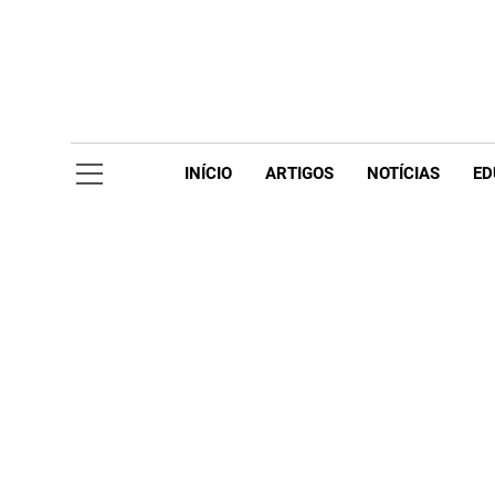
Skip
to
content
Acompanhe 
INÍCIO
ARTIGOS
NOTÍCIAS
ED