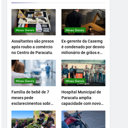
Minas Gerais
Minas Gerais
Assaltantes são presos
Ex-gerente da Casemg
após roubo a comércio
é condenado por desvio
no Centro de Paracatu.
milionário de grãos em
Paracatu.
Minas Gerais
Minas Gerais
Família de bebê de 7
Hospital Municipal de
meses pede
Paracatu amplia
esclarecimentos sobre
capacidade com novo
atendimento e
Centro Cirúrgico.
transferência
hospitalar.