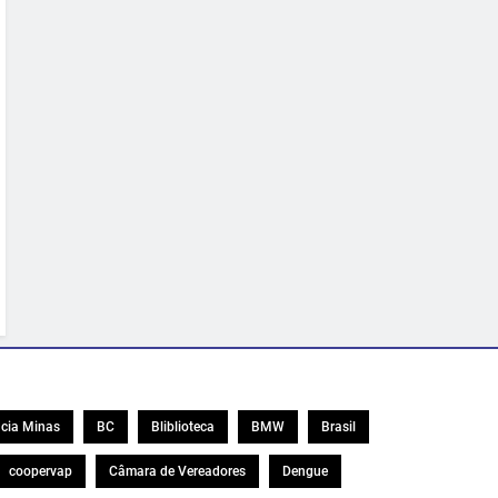
cia Minas
BC
Bliblioteca
BMW
Brasil
coopervap
Câmara de Vereadores
Dengue