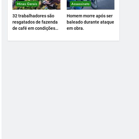
Minas Gerais
Assassinato
32 trabalhadores são
Homem morre após ser
resgatados de fazenda
baleado durante ataque
de café em condições
em obra.
análogas à escravidão.