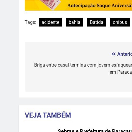
Tags:
acidente
bahia
Batida
onibus
Anterio
Navegação
de
Briga entre casal termina com jovem esfaquea
em Paraca
Post
VEJA TAMBÉM
Sebrae e Prefeitura de Paracat