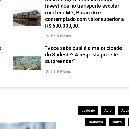
investidos no transporte escolar
rural em MG, Paracatu é
contemplado com valor superior a
R$ 500.000,00.
Há 5 Meses
a
“Você sabe qual é a maior cidade
do Sudeste? A resposta pode te
surpreender”
Há 8 Meses
acidente
Agro
Agên
Carnaval
chuva