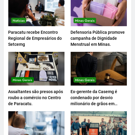
Notícias
Minas Gerais
Paracatu recebe Encontro
Defensoria Pública promove
Regional de Empresários do
campanha de Dignidade
Setcemg
Menstrual em Minas.
Minas Gerais
Minas Gerais
Assaltantes são presos após
Ex-gerente da Casemg é
roubo a comércio no Centro
condenado por desvio
de Paracatu.
milionário de grãos em
Paracatu.