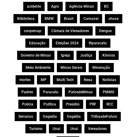
acidente
Agro
Agência Minas
BC
Bliblioteca
BMW
Brasil
Carnaval
chuva
coopervap
Câmara de Vereadores
Dengue
Educação
Eleições 2024
fliparacatu
Governo de Minas
Igreja
Justiça
Kinross
Meio Ambiente
Minas Gerais
Mineração
mortes
MP
Multi Tech
Nexa
Notícias
Padres
Paracatu
PatosdeMinas
PMMG
Polícia
Política
Presídio
PRF
RCC
Serranos
tragedia
tragédia
TrilhasdeFuturo
Turismo
Unai
Unaí
Vereadores