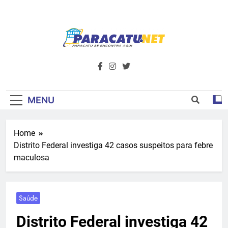
Skip
to
content
Paracatu.net –
Acompanhe as últimas notícias e vídeos,
além de tudo sobre esportes e
Portal De
entretenimento.
Notícias E
MENU
Informações – O
Home
Primeiro Do
Distrito Federal investiga 42 casos suspeitos para febre
Noroeste De
maculosa
Minas
Saúde
Distrito Federal investiga 42